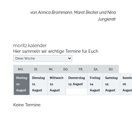
von Annica Brommann, Maret Becker und Nina
Jungierek
moritz.kalender
Hier sammeln wir wichtige Termine für Euch
Auswahl
der
MO.
DI.
MI.
DO.
FR.
SA.
SO.
Woche
Montag
Dienstag
Mittwoch
Donnerstag
Freitag
Samstag
Sonnt
10.
11.
12.
13.
August
14.
15.
16.
August
August
August
August
August
Augus
Keine Termine.