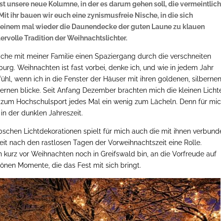
ist unsere neue Kolumne, in der es darum gehen soll, die vermeintlic
it ihr bauen wir euch eine zynismusfreie Nische, in die sich
g einem mal wieder die Daunendecke der guten Laune zu klauen
ervolle Tradition der Weihnachtslichter.
che mit meiner Familie einen Spaziergang durch die verschneiten
rg. Weihnachten ist fast vorbei, denke ich, und wie in jedem Jahr
l, wenn ich in die Fenster der Häuser mit ihren goldenen, silberne
ernen blicke. Seit Anfang Dezember brachten mich die kleinen Licht
 zum Hochschulsport jedes Mal ein wenig zum Lächeln. Denn für mi
in der dunklen Jahreszeit.
schen Lichtdekorationen spielt für mich auch die mit ihnen verbun
eit nach den rastlosen Tagen der Vorweihnachtszeit eine Rolle.
 kurz vor Weihnachten noch in Greifswald bin, an die Vorfreude auf
önen Momente, die das Fest mit sich bringt.