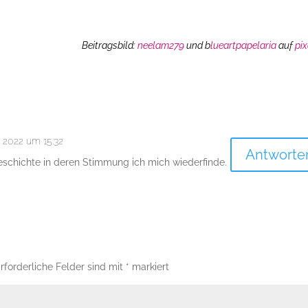
Beitragsbild:
neelam279
und b
lueartpapelaria
auf
pi
r 2022 um 15:32
Antworte
schichte in deren Stimmung ich mich wiederfinde.
rforderliche Felder sind mit
*
markiert