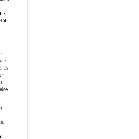
hts
efühl
el
wie
e. Es
er
es
eise
n
ne,
en