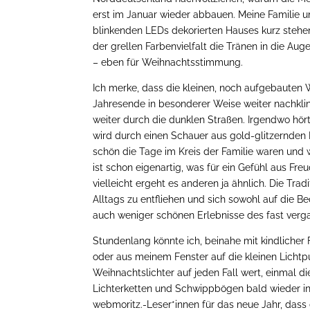
erst im Januar wieder abbauen. Meine Familie u
blinkenden LEDs dekorierten Hauses kurz steh
der grellen Farbenvielfalt die Tränen in die Augen
– eben für Weihnachtsstimmung.
Ich merke, dass die kleinen, noch aufgebauten 
Jahresende in besonderer Weise weiter nachkli
weiter durch die dunklen Straßen. Irgendwo hö
wird durch
einen Schauer aus gold-glitzernden 
schön die Tage im Kreis der Familie waren und 
ist schon eigenartig, was für ein Gefühl aus Fr
vielleicht ergeht es anderen ja ähnlich. Die Tra
Alltags zu entfliehen und sich sowohl auf die
auch weniger schönen Erlebnisse des fast verg
Stundenlang könnte ich, beinahe mit kindlicher
oder aus meinem Fenster auf die kleinen Lichtpun
Weihnachtslichter auf jeden Fall wert, einmal 
Lichterketten und Schwippbögen bald wieder i
webmoritz.-Leser*innen für das neue Jahr, da