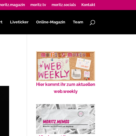
oritz.magazin
moritz.tv
moritz.socials
Kontakt
rt
Liveticker
Online-Magazin
Team
Hier kommt ihr zum aktuellen
web.weekly