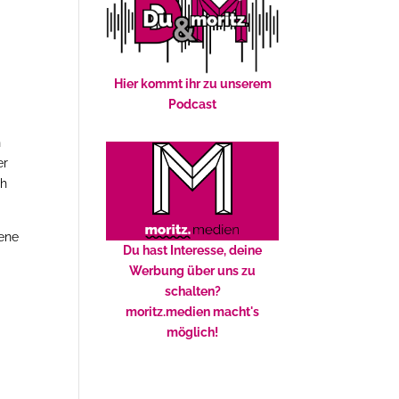
h
Hier kommt ihr zu unserem
Podcast
n
er
ch
dene
Du hast Interesse, deine
Werbung über uns zu
schalten?
moritz.medien macht's
möglich!