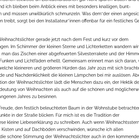
nd ich bleiben beim Anblick eines mit besonders knalligen, bunt-
en und müssen unwillkürlich schmunzeln. Was dem*der einen angesic
 treibt, sorgt bei den Installateur*innen offenbar für ein festliches G
Weihnachtslichter gerade jetzt nach dem Fest und kurz vor dem
ngen. Im Schimmer der kleinen Sterne und Lichterketten wandern wir
rt man das Zischen einer abgefeuerten Silvesterrakete und der Himm
Funken und Lichtfäden erhellt. Gemeinsam erinnert man sich daran, 
welche kleineren und größeren Hürden das Jahr 2021 mit sich bracht
eude und Nachdenklichkeit die kleinen Lämpchen bei mir auslösen. Ab
dition der Weihnachtslichter lädt die Menschen dazu ein, der Hektik d
 Bedeutung von Weihnachten als auch auf die schönen und möglicherw
angenen Jahres zu besinnen.
 Freude, den festlich beleuchteten Baum in der Wohnstube betrachte
kte in der Straße blicken. Für mich ist es die Tradition der
diese kleine Liebeserklärung zu schreiben. Auch wenn Weihnachtsster
n Kisten und auf Dachböden verschwinden, wünsche ich allen
ss die schöne Stimmung der Weihnachtslichter auch in den kommend