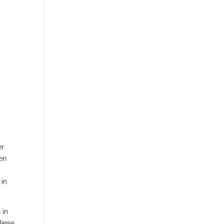
er
men
 in
 in
diese