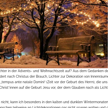
chter in der Advents- und Weihnachtszeit auf? Aus dem Gedanken d
ndert nach Christus der Brauch, Lichter zur Dekoration von Innenräu
tempus ante natale Domini“ (Zeit vor der Geburt des Herrn), die uns
 Christ*innen auf die Geburt Jesu vor, der dem Glauben nach als Licht
 nicht, kann ich besonders in den kalten und dunklen Wintermonaten
schen teilweise an Lichtdekorationen gar nicht sparen wollen und 