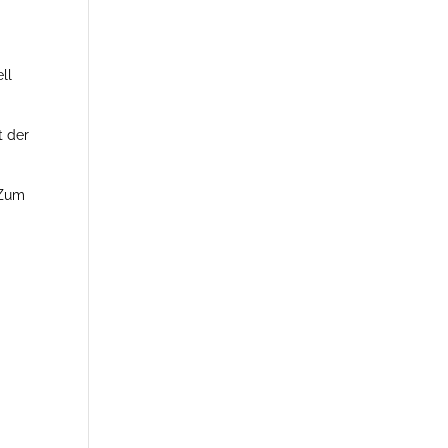
ll
t der
 Zum