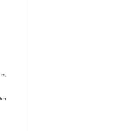
er,
 den