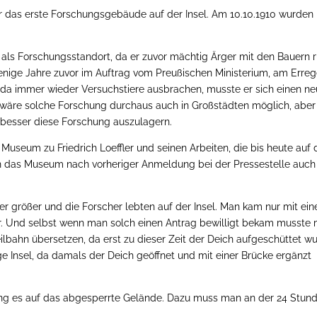
ar das erste Forschungsgebäude auf der Insel. Am 10.10.1910 wurden 
s als Forschungsstandort, da er zuvor mächtig Ärger mit den Bauern 
enige Jahre zuvor im Auftrag vom Preußischen Ministerium, am Erreg
da immer wieder Versuchstiere ausbrachen, musste er sich einen n
 wäre solche Forschung durchaus auch in Großstädten möglich, aber
n besser diese Forschung auszulagern.
Museum zu Friedrich Loeffler und seinen Arbeiten, die bis heute auf 
man das Museum nach vorheriger Anmeldung bei der Pressestelle auch
er größer und die Forscher lebten auf der Insel. Man kam nur mit ei
r. Und selbst wenn man solch einen Antrag bewilligt bekam musste
eilbahn übersetzen, da erst zu dieser Zeit der Deich aufgeschüttet w
ige Insel, da damals der Deich geöffnet und mit einer Brücke ergänzt
ing es auf das abgesperrte Gelände. Dazu muss man an der 24 Stun