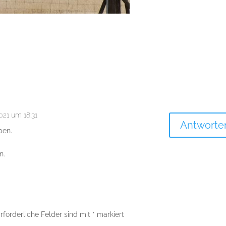
021 um 18:31
Antworte
ben.
n.
rforderliche Felder sind mit
*
markiert