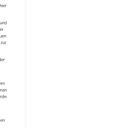
hier
rund
er
euen
 zur
der
nem
 man
urde.
den