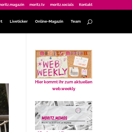
oritz.magazin
moritz.tv
moritz.socials
Kontakt
rt
Liveticker
Online-Magazin
Team
Hier kommt ihr zum aktuellen
web.weekly