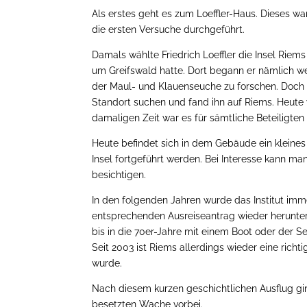
Als erstes geht es zum Loeffler-Haus. Dieses w
die ersten Versuche durchgeführt.
Damals wählte Friedrich Loeffler die Insel Riem
um Greifswald hatte. Dort begann er nämlich w
der Maul- und Klauenseuche zu forschen. Doch 
Standort suchen und fand ihn auf Riems. Heute
damaligen Zeit war es für sämtliche Beteiligte
Heute befindet sich in dem Gebäude ein kleines 
Insel fortgeführt werden. Bei Interesse kann 
besichtigen.
In den folgenden Jahren wurde das Institut imm
entsprechenden Ausreiseantrag wieder herunte
bis in die 70er-Jahre mit einem Boot oder der S
Seit 2003 ist Riems allerdings wieder eine richt
wurde.
Nach diesem kurzen geschichtlichen Ausflug g
besetzten Wache vorbei.