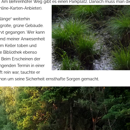
g. Am Behrenhöfer Weg gibt es einen Parkplatz. Danach muss man di
line-Karten-Anbieter).
änge“ weiterhin
 große, grüne Gebäude.
ervt gegangen. Wer kann
end meiner Anwesenheit
im Keller toben und
e Bibliothek ebenso
? Beim Erscheinen der
ingenden Termin in einer
t rein war, tauchte er
schon um seine Sicherheit ernsthafte Sorgen gemacht.