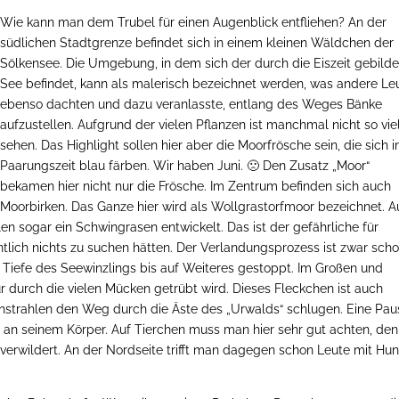
Wie kann man dem Trubel für einen Augenblick entfliehen? An der
südlichen Stadtgrenze befindet sich in einem kleinen Wäldchen der
Sölkensee. Die Umgebung, in dem sich der durch die Eiszeit gebilde
See befindet, kann als malerisch bezeichnet werden, was andere Le
ebenso dachten und dazu veranlasste, entlang des Weges Bänke
aufzustellen. Aufgrund der vielen Pflanzen ist manchmal nicht so vie
sehen. Das Highlight sollen hier aber die Moorfrösche sein, die sich i
Paarungszeit blau färben. Wir haben Juni. 🙁 Den Zusatz „Moor“
bekamen hier nicht nur die Frösche. Im Zentrum befinden sich auch
Moorbirken. Das Ganze hier wird als Wollgrastorfmoor bezeichnet. A
 sogar ein Schwingrasen entwickelt. Das ist der gefährliche für
ntlich nichts zu suchen hätten. Der Verlandungsprozess ist zwar sch
 Tiefe des Seewinzlings bis auf Weiteres gestoppt. Im Großen und
ur durch die vielen Mücken getrübt wird. Dieses Fleckchen ist auch
enstrahlen den Weg durch die Äste des „Urwalds“ schlugen. Eine Pau
 an seinem Körper. Auf Tierchen muss man hier sehr gut achten, de
verwildert. An der Nordseite trifft man dagegen schon Leute mit Hu