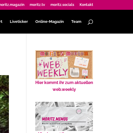
oritz.magazin
moritz.tv
moritz.socials
Kontakt
rt
Liveticker
Online-Magazin
Team
Hier kommt ihr zum aktuellen
web.weekly