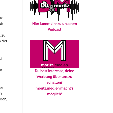
te
Hier kommt ihr zu unserem
ute
Podcast
l zu
n der
uf
on
Du hast Interesse, deine
Werbung über uns zu
schalten?
se
moritz.medien macht's
nn
möglich!
nden,