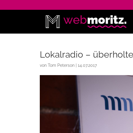
Lokalradio – überholt
von
Tom Peterson
|
14.07.2017