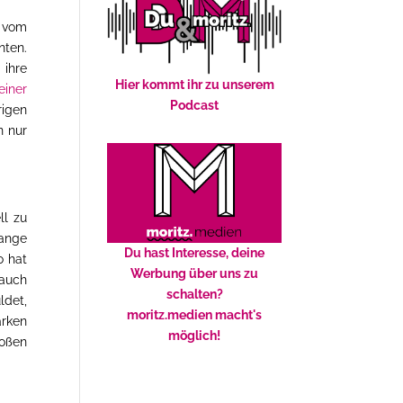
g vom
nten.
 ihre
Hier kommt ihr zu unserem
einer
Podcast
rigen
n nur
ll zu
ange
Du hast Interesse, deine
o hat
Werbung über uns zu
 auch
schalten?
ldet,
moritz.medien macht's
rken
möglich!
oßen