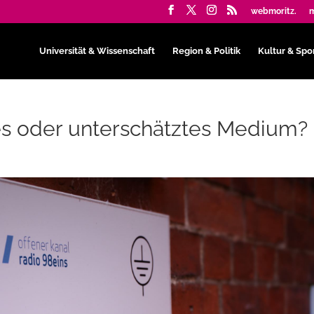
webmoritz.
m
Universität & Wissenschaft
Region & Politik
Kultur & Spo
es oder unterschätztes Medium?