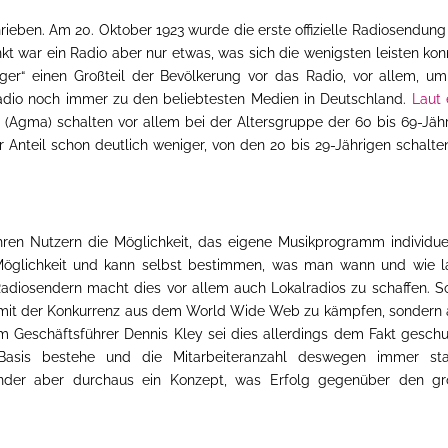
rieben. Am 20. Oktober 1923 wurde die erste offizielle Radiosendun
t war ein Radio aber nur etwas, was sich die wenigsten leisten kon
er“ einen Großteil der Bevölkerung vor das Radio, vor allem, um
adio noch immer zu den beliebtesten Medien in Deutschland.
Laut 
(Agma) schalten vor allem bei der Altersgruppe der 60 bis 69-Jäh
er Anteil schon deutlich weniger, von den 20 bis 29-Jährigen schalte
hren Nutzern die Möglichkeit, das eigene Musikprogramm individue
öglichkeit und kann selbst bestimmen, was man wann und wie l
diosendern macht dies vor allem auch Lokalradios zu schaffen. S
 mit der Konkurrenz aus dem World Wide Web zu kämpfen, sondern
m Geschäftsführer Dennis Kley sei dies allerdings dem Fakt geschu
Basis bestehe und die Mitarbeiteranzahl deswegen immer sta
nder aber durchaus ein Konzept, was Erfolg gegenüber den gr