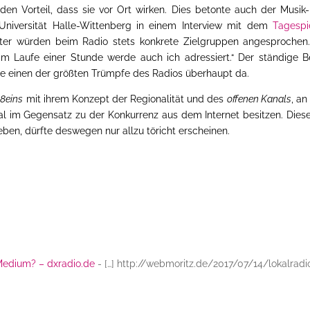
den Vorteil, dass sie vor Ort wirken. Dies betonte auch der Musik
Universität Halle-Wittenberg in einem Interview mit dem
Tagespi
kter würden beim Radio stets konkrete Zielgruppen angesprochen
im Laufe einer Stunde werde auch ich adressiert.“ Der ständige 
le einen der größten Trümpfe des Radios überhaupt da.
98eins
mit ihrem Konzept der Regionalität und des
offenen Kanals
, a
mal im Gegensatz zu der Konkurrenz aus dem Internet besitzen. Dies
ben, dürfte deswegen nur allzu töricht erscheinen.
 Medium? – dxradio.de
- […] http://webmoritz.de/2017/07/14/lokalradi