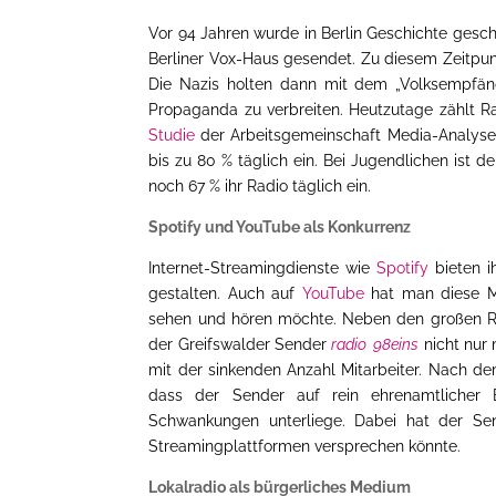
Vor 94 Jahren wurde in Berlin Geschichte gesch
Berliner Vox-Haus gesendet. Zu diesem Zeitpunk
Die Nazis holten dann mit dem „Volksempfäng
Propaganda zu verbreiten. Heutzutage zählt R
Studie
der Arbeitsgemeinschaft Media-Analyse 
bis zu 80 % täglich ein. Bei Jugendlichen ist d
noch 67 % ihr Radio täglich ein.
Spotify und YouTube als Konkurrenz
Internet-Streamingdienste wie
Spotify
bieten i
gestalten. Auch auf
YouTube
hat man diese M
sehen und hören möchte. Neben den großen Ra
der Greifswalder Sender
radio 98eins
nicht nur
mit der sinkenden Anzahl Mitarbeiter. Nach de
dass der Sender auf rein ehrenamtlicher 
Schwankungen unterliege. Dabei hat der Se
Streamingplattformen versprechen könnte.
Lokalradio als bürgerliches Medium