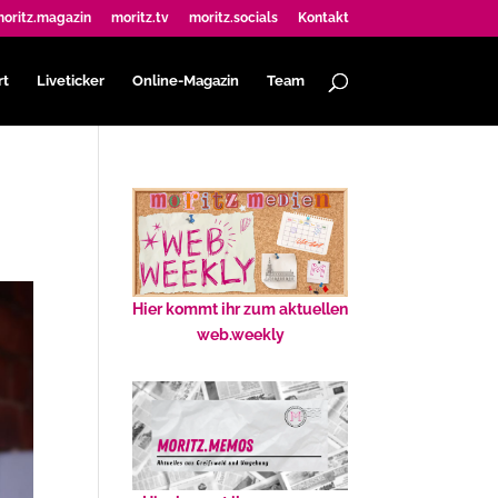
oritz.magazin
moritz.tv
moritz.socials
Kontakt
rt
Liveticker
Online-Magazin
Team
Hier kommt ihr zum aktuellen
web.weekly