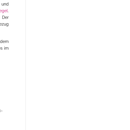
- und
egel
.
. Der
Bezug
n dem
es im
o-