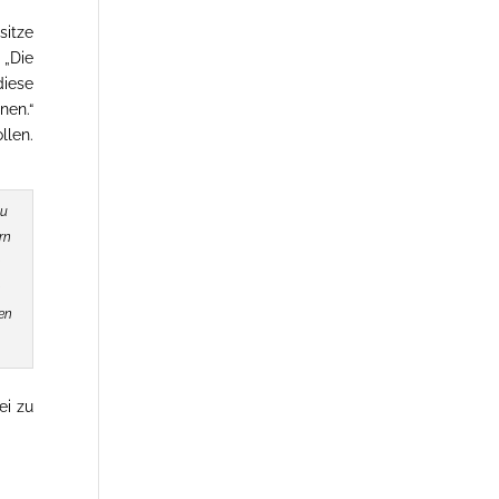
sitze
 „Die
diese
nen.“
llen.
zu
rn
h
en
ei zu