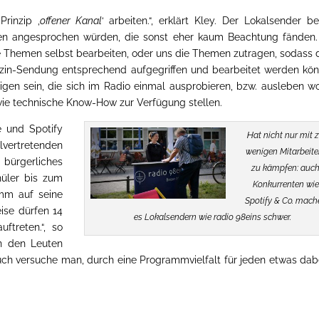
rinzip ‚
offener Kanal
‘ arbeiten.“, erklärt Kley. Der Lokalsender be
en angesprochen würden, die sonst eher kaum Beachtung fänden.
Themen selbst bearbeiten, oder uns die Themen zutragen, sodass 
azin-Sendung entsprechend aufgegriffen und bearbeitet werden kön
nigen sein, die sich im Radio einmal ausprobieren, bzw. ausleben wo
wie technische Know-How zur Verfügung stellen.
e und Spotify
Hat nicht nur mit 
ertretenden
wenigen Mitarbeite
 bürgerliches
zu kämpfen: auc
üler bis zum
Konkurrenten wie
mm auf seine
Spotify & Co. mach
eise dürfen 14
es Lokalsendern wie radio 98eins schwer.
ftreten.“, so
an den Leuten
uch versuche man, durch eine Programmvielfalt für jeden etwas dab