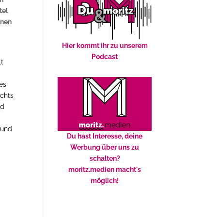
tel
nnen
Hier kommt ihr zu unserem
Podcast
lt
 es
ichts
nd
 und
Du hast Interesse, deine
Werbung über uns zu
schalten?
moritz.medien macht's
möglich!