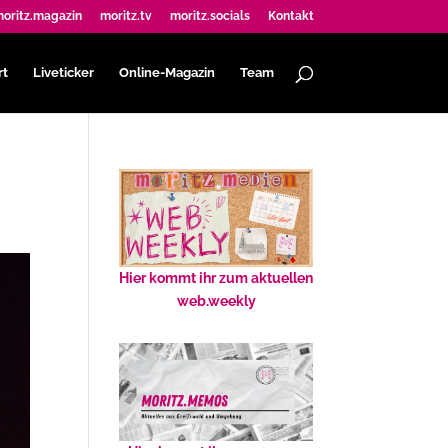
oritz.magazin
moritz.tv
moritz.socials
Kontakt
rt
Liveticker
Online-Magazin
Team
Hier kommt ihr zum aktuellen
web.weekly