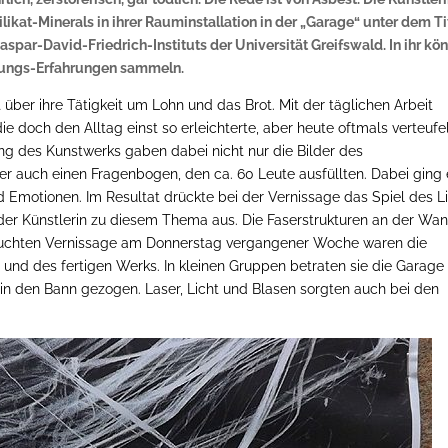
ikat-Minerals in ihrer Rauminstallation in der „Garage“ unter dem Ti
aspar-David-Friedrich-Instituts der Universität Greifswald. In ihr kö
llungs-Erfahrungen sammeln.
ber ihre Tätigkeit um Lohn und das Brot. Mit der täglichen Arbeit
die doch den Alltag einst so erleichterte, aber heute oftmals verteufe
ng des Kunstwerks gaben dabei nicht nur die Bilder des
ser auch einen Fragenbogen, den ca. 60 Leute ausfüllten. Dabei ging
Emotionen. Im Resultat drückte bei der Vernissage das Spiel des L
 der Künstlerin zu diesem Thema aus. Die Faserstrukturen an der Wa
besuchten Vernissage am Donnerstag vergangener Woche waren die
 und des fertigen Werks. In kleinen Gruppen betraten sie die Garage
n den Bann gezogen. Laser, Licht und Blasen sorgten auch bei den