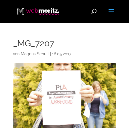
_MG_7207
von
Magnus Schult
|
16.05.2017