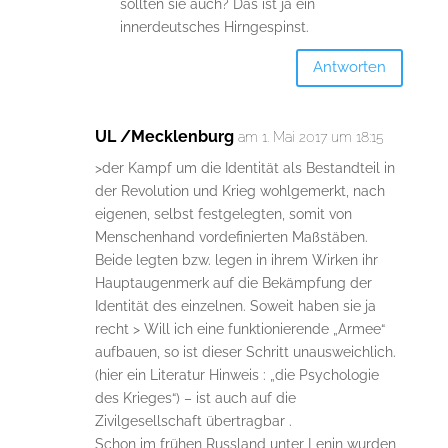
sollten sie auch? Das ist ja ein
innerdeutsches Hirngespinst.
Antworten
UL /Mecklenburg
am 1. Mai 2017 um 18:15
>der Kampf um die Identität als Bestandteil in
der Revolution und Krieg wohlgemerkt, nach
eigenen, selbst festgelegten, somit von
Menschenhand vordefinierten Maßstäben.
Beide legten bzw. legen in ihrem Wirken ihr
Hauptaugenmerk auf die Bekämpfung der
Identität des einzelnen. Soweit haben sie ja
recht > Will ich eine funktionierende „Armee“
aufbauen, so ist dieser Schritt unausweichlich.
(hier ein Literatur Hinweis : „die Psychologie
des Krieges“) – ist auch auf die
Zivilgesellschaft übertragbar .
Schon im frühen Russland unter Lenin wurden