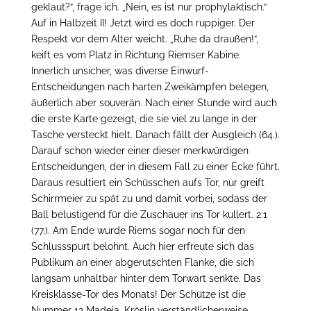
geklaut?“, frage ich. „Nein, es ist nur prophylaktisch.“
Auf in Halbzeit II! Jetzt wird es doch ruppiger. Der
Respekt vor dem Alter weicht. „Ruhe da draußen!“,
keift es vom Platz in Richtung Riemser Kabine.
Innerlich unsicher, was diverse Einwurf-
Entscheidungen nach harten Zweikämpfen belegen,
äußerlich aber souverän. Nach einer Stunde wird auch
die erste Karte gezeigt, die sie viel zu lange in der
Tasche versteckt hielt. Danach fällt der Ausgleich (64.).
Darauf schon wieder einer dieser merkwürdigen
Entscheidungen, der in diesem Fall zu einer Ecke führt.
Daraus resultiert ein Schüsschen aufs Tor, nur greift
Schirrmeier zu spät zu und damit vorbei, sodass der
Ball belustigend für die Zuschauer ins Tor kullert. 2:1
(77.). Am Ende wurde Riems sogar noch für den
Schlussspurt belohnt. Auch hier erfreute sich das
Publikum an einer abgerutschten Flanke, die sich
langsam unhaltbar hinter dem Torwart senkte. Das
Kreisklasse-Tor des Monats! Der Schütze ist die
Nummer 12 Madeia. Kröslin verständlicherweise