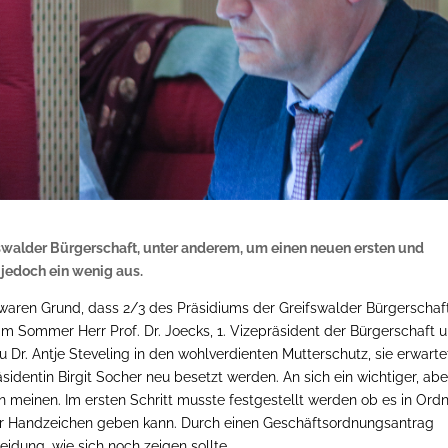
walder Bürgerschaft, unter anderem, um einen neuen ersten und
 jedoch ein wenig aus.
s waren Grund, dass 2/3 des Präsidiums der Greifswalder Bürgerschaf
m Sommer Herr Prof. Dr. Joecks, 1. Vizepräsident der Bürgerschaft 
u Dr. Antje Steveling in den wohlverdienten Mutterschutz, sie erwarte
identin Birgit Socher neu besetzt werden. An sich ein wichtiger, abe
an meinen. Im ersten Schritt musste festgestellt werden ob es in Ord
per Handzeichen geben kann. Durch einen Geschäftsordnungsantrag
idung, wie sich noch zeigen sollte.