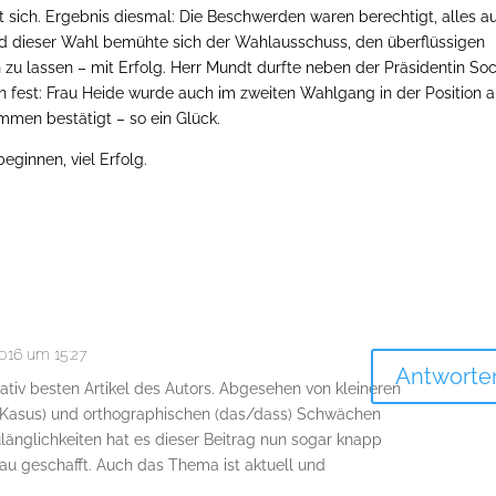
ich. Ergebnis diesmal: Die Beschwerden waren berechtigt, alles a
d dieser Wahl bemühte sich der Wahlausschuss, den überflüssigen
zu lassen – mit Erfolg. Herr Mundt durfte neben der Präsidentin So
h fest: Frau Heide wurde auch im zweiten Wahlgang in der Position a
immen bestätigt – so ein Glück.
eginnen, viel Erfolg.
016 um 15:27
Antworte
itativ besten Artikel des Autors. Abgesehen von kleineren
, Kasus) und orthographischen (das/dass) Schwächen
länglichkeiten hat es dieser Beitrag nun sogar knapp
au geschafft. Auch das Thema ist aktuell und