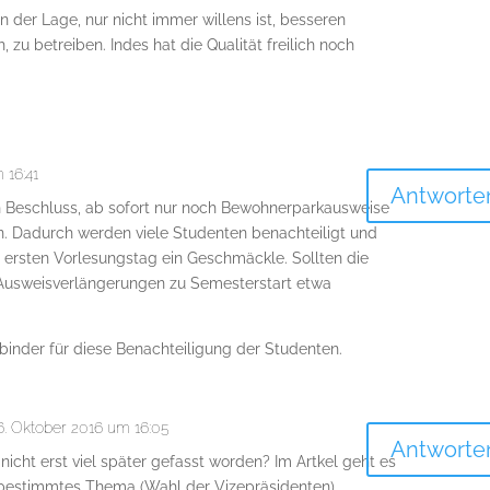
in der Lage, nur nicht immer willens ist, besseren
, zu betreiben. Indes hat die Qualität freilich noch
 16:41
Antworte
n Beschluss, ab sofort nur noch Bewohnerparkausweise
. Dadurch werden viele Studenten benachteiligt und
rsten Vorlesungstag ein Geschmäckle. Sollten die
 Ausweisverlängerungen zu Semesterstart etwa
inder für diese Benachteiligung der Studenten.
6. Oktober 2016 um 16:05
Antworte
 nicht erst viel später gefasst worden? Im Artkel geht es
bestimmtes Thema (Wahl der Vizepräsidenten).