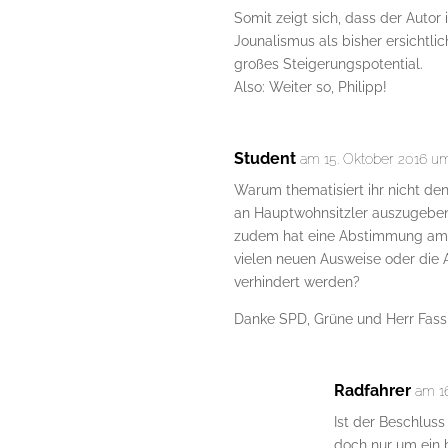
Somit zeigt sich, dass der Autor 
Jounalismus als bisher ersichtlich
großes Steigerungspotential.
Also: Weiter so, Philipp!
Student
am 15. Oktober 2016 um
Warum thematisiert ihr nicht de
an Hauptwohnsitzler auszugeben
zudem hat eine Abstimmung am e
vielen neuen Ausweise oder die
verhindert werden?
Danke SPD, Grüne und Herr Fassb
Radfahrer
am 1
Ist der Beschluss
doch nur um ein 