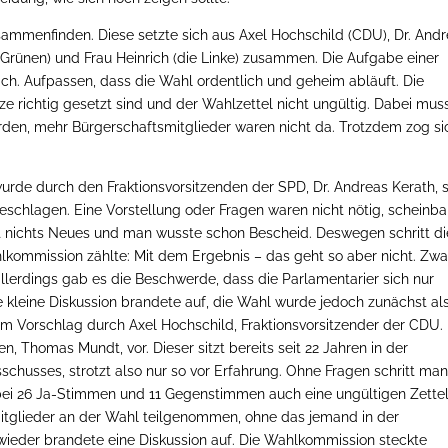
mmenfinden. Diese setzte sich aus Axel Hochschild (CDU), Dr. And
ie Grünen) und Frau Heinrich (die Linke) zusammen. Die Aufgabe einer
ach. Aufpassen, dass die Wahl ordentlich und geheim abläuft. Die
e richtig gesetzt sind und der Wahlzettel nicht ungültig. Dabei mus
den, mehr Bürgerschaftsmitglieder waren nicht da. Trotzdem zog si
de durch den Fraktionsvorsitzenden der SPD, Dr. Andreas Kerath, 
geschlagen. Eine Vorstellung oder Fragen waren nicht nötig, scheinba
ft nichts Neues und man wusste schon Bescheid. Deswegen schritt di
lkommission zählte: Mit dem Ergebnis – das geht so aber nicht. Zwa
lerdings gab es die Beschwerde, dass die Parlamentarier sich nur
e kleine Diskussion brandete auf, die Wahl wurde jedoch zunächst al
m Vorschlag durch Axel Hochschild, Fraktionsvorsitzender der CDU.
, Thomas Mundt, vor. Dieser sitzt bereits seit 22 Jahren in der
schusses, strotzt also nur so vor Erfahrung. Ohne Fragen schritt ma
 bei 26 Ja-Stimmen und 11 Gegenstimmen auch eine ungültigen Zette
itglieder an der Wahl teilgenommen, ohne das jemand in der
ieder brandete eine Diskussion auf. Die Wahlkommission steckte