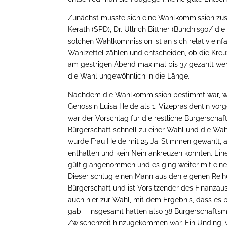
Zunächst musste sich eine Wahlkommission zusa
Kerath (SPD), Dr. Ullrich Bittner (Bündnis90/ d
solchen Wahlkommission ist an sich relativ einf
Wahlzettel zählen und entscheiden, ob die Kreuz
am gestrigen Abend maximal bis 37 gezählt wer
die Wahl ungewöhnlich in die Länge.
Nachdem die Wahlkommission bestimmt war, wur
Genossin Luisa Heide als 1. Vizepräsidentin vor
war der Vorschlag für die restliche Bürgerscha
Bürgerschaft schnell zu einer Wahl und die Wah
wurde Frau Heide mit 25 Ja-Stimmen gewählt, al
enthalten und kein Nein ankreuzen konnten. Ein
gültig angenommen und es ging weiter mit eine
Dieser schlug einen Mann aus den eigenen Reihen
Bürgerschaft und ist Vorsitzender des Finanzaus
auch hier zur Wahl, mit dem Ergebnis, dass es
gab – insgesamt hatten also 38 Bürgerschaftsm
Zwischenzeit hinzugekommen war. Ein Unding, w