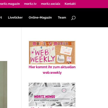
oritz.magazin
moritz.tv
moritz.socials
Kontakt
rt
Liveticker
Online-Magazin
Team
Hier kommt ihr zum aktuellen
web.weekly