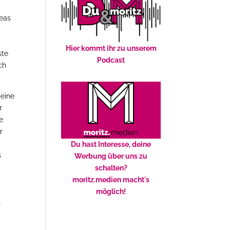
reas
Hier kommt ihr zu unserem
ste
Podcast
ch
seine
r
e
r
Du hast Interesse, deine
s
Werbung über uns zu
schalten?
moritz.medien macht's
n
möglich!
l