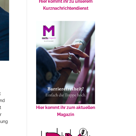
Hier kommt ihr zu unserem
Kurznachrichtendienst
t
und
Hier kommt ihr zum aktuellen
t
Magazin
r
nung