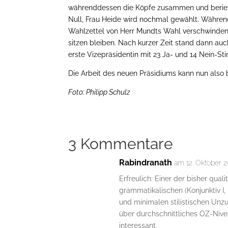
währenddessen die Köpfe zusammen und beriet s
Null, Frau Heide wird nochmal gewählt. Währen
Wahlzettel von Herr Mundts Wahl verschwinden 
sitzen bleiben. Nach kurzer Zeit stand dann auc
erste Vizepräsidentin mit 23 Ja- und 14 Nein-St
Die Arbeit des neuen Präsidiums kann nun also b
Foto: Philipp Schulz
3 Kommentare
Rabindranath
am 12. Oktober 2
Erfreulich: Einer der bisher qual
grammatikalischen (Konjunktiv I
und minimalen stilistischen Unzu
über durchschnittliches OZ-Nive
interessant.