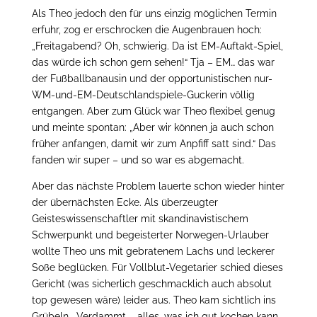
Als Theo jedoch den für uns einzig möglichen Termin
erfuhr, zog er erschrocken die Augenbrauen hoch:
„Freitagabend? Oh, schwierig. Da ist EM-Auftakt-Spiel,
das würde ich schon gern sehen!“ Tja – EM… das war
der Fußballbanausin und der opportunistischen nur-
WM-und-EM-Deutschlandspiele-Guckerin völlig
entgangen. Aber zum Glück war Theo flexibel genug
und meinte spontan: „Aber wir können ja auch schon
früher anfangen, damit wir zum Anpfiff satt sind.“ Das
fanden wir super – und so war es abgemacht.
Aber das nächste Problem lauerte schon wieder hinter
der übernächsten Ecke. Als überzeugter
Geisteswissenschaftler mit skandinavistischem
Schwerpunkt und begeisterter Norwegen-Urlauber
wollte Theo uns mit gebratenem Lachs und leckerer
Soße beglücken. Für Vollblut-Vegetarier schied dieses
Gericht (was sicherlich geschmacklich auch absolut
top gewesen wäre) leider aus. Theo kam sichtlich ins
Grübeln. „Verdammt – alles, was ich gut kochen kann,