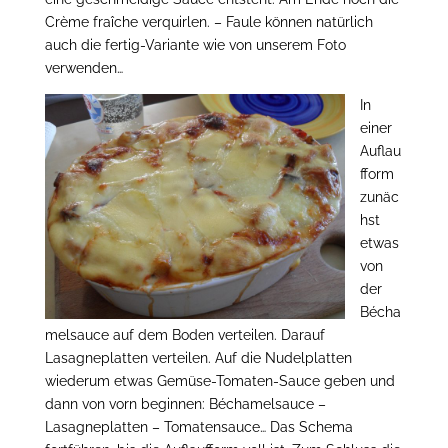
Crème fraîche verquirlen. – Faule können natürlich
auch die fertig-Variante wie von unserem Foto
verwenden…
In
einer
Auflau
fform
zunäc
hst
etwas
von
der
Bécha
melsauce auf dem Boden verteilen. Darauf
Lasagneplatten verteilen. Auf die Nudelplatten
wiederum etwas Gemüse-Tomaten-Sauce geben und
dann von vorn beginnen: Béchamelsauce –
Lasagneplatten – Tomatensauce… Das Schema