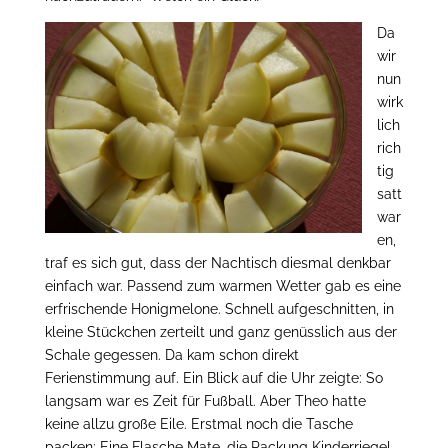
Da
wir
nun
wirk
lich
rich
tig
satt
war
en,
traf es sich gut, dass der Nachtisch diesmal denkbar
einfach war. Passend zum warmen Wetter gab es eine
erfrischende Honigmelone. Schnell aufgeschnitten, in
kleine Stückchen zerteilt und ganz genüsslich aus der
Schale gegessen. Da kam schon direkt
Ferienstimmung auf. Ein Blick auf die Uhr zeigte: So
langsam war es Zeit für Fußball. Aber Theo hatte
keine allzu große Eile. Erstmal noch die Tasche
packen: Eine Flasche Mate, die Packung Kinderriegel