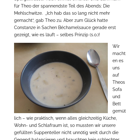
für Theo der spannendste Teil des Abends: Die
Mehlschwitze. „Ich hab das so lang nicht mehr
gemacht“, gab Theo zu. Aber zum Glück hatte
Constanze in Sachen Béchamelsauce gerade erst
gezeigt, wie es läuft – selbes Prinzip (s.o.)!
Wir
macht
en es
uns
auf
Theos
Sofa
und
Bett
gemüt
lich – wie praktisch, wenn alles gleichzeitig Küche,
Wohn- und Schlafraum ist, so mussten wir unsere
gefüllten Suppenteller nicht unnötig weit durch die
Gegend balancieren und brauchten kein schlechtes