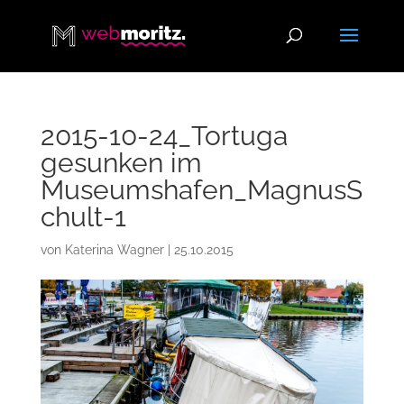
2015-10-24_Tortuga
gesunken im
Museumshafen_MagnusS
chult-1
von
Katerina Wagner
|
25.10.2015