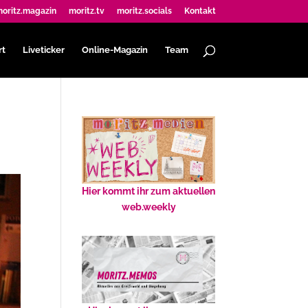
oritz.magazin
moritz.tv
moritz.socials
Kontakt
rt
Liveticker
Online-Magazin
Team
Hier kommt ihr zum aktuellen
web.weekly