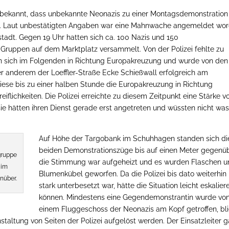
 bekannt, dass unbekannte Neonazis zu einer Montagsdemonstration
n. Laut unbestätigten Angaben war eine Mahnwache angemeldet wor
tadt. Gegen 19 Uhr hatten sich ca. 100 Nazis und 150
ruppen auf dem Marktplatz versammelt. Von der Polizei fehlte zu
en sich im Folgenden in Richtung Europakreuzung und wurde von den
 anderem der Loeffler-Straße Ecke Schießwall erfolgreich am
iese bis zu einer halben Stunde die Europakreuzung in Richtung
iflichkeiten. Die Polizei erreichte zu diesem Zeitpunkt eine Stärke v
 sie hätten ihren Dienst gerade erst angetreten und wüssten nicht wa
Auf Höhe der Targobank im Schuhhagen standen sich di
beiden Demonstrationszüge bis auf einen Meter gegenüb
gruppe
die Stimmung war aufgeheizt und es wurden Flaschen 
 im
Blumenkübel geworfen. Da die Polizei bis dato weiterhin
nüber.
stark unterbesetzt war, hätte die Situation leicht eskalier
können. Mindestens eine Gegendemonstrantin wurde vo
einem Fluggeschoss der Neonazis am Kopf getroffen, bl
staltung von Seiten der Polizei aufgelöst werden. Der Einsatzleiter 