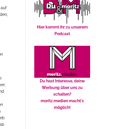
 auf
den,
Hier kommt ihr zu unserem
Podcast
on
s
e
Du hast Interesse, deine
er,
Werbung über uns zu
und
schalten?
moritz.medien macht's
en
möglich!
n
ieb
gab