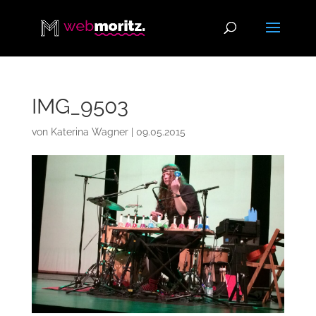
IMG_9503
von
Katerina Wagner
|
09.05.2015