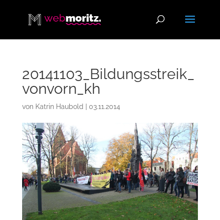
20141103_Bildungsstreik_
vonvorn_kh
von
Katrin Haubold
|
03.11.2014