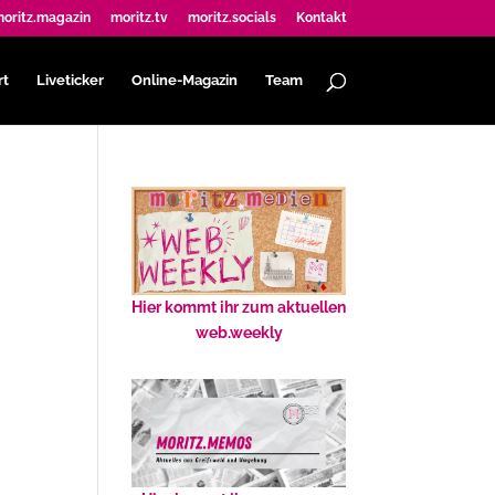
oritz.magazin
moritz.tv
moritz.socials
Kontakt
rt
Liveticker
Online-Magazin
Team
Hier kommt ihr zum aktuellen
web.weekly