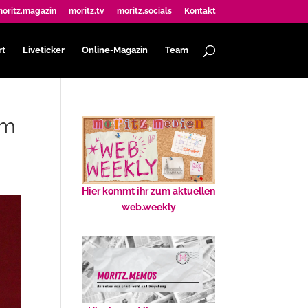
oritz.magazin
moritz.tv
moritz.socials
Kontakt
rt
Liveticker
Online-Magazin
Team
im
Hier kommt ihr zum aktuellen
web.weekly