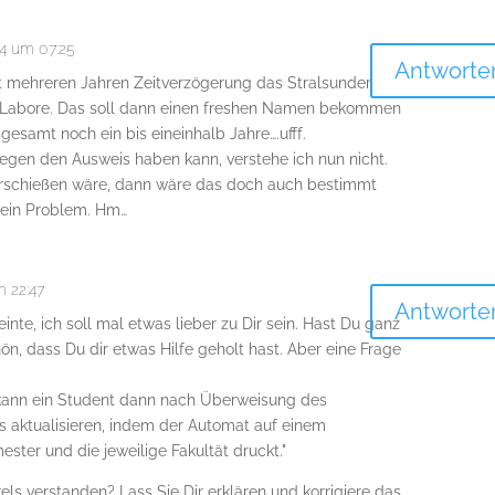
14 um 07:25
Antworte
it mehreren Jahren Zeitverzögerung das Stralsunder
ür Labore. Das soll dann einen freshen Namen bekommen
gesamt noch ein bis eineinhalb Jahre….ufff.
gen den Ausweis haben kann, verstehe ich nun nicht.
zerschießen wäre, dann wäre das doch auch bestimmt
 ein Problem. Hm…
m 22:47
Antworte
nte, ich soll mal etwas lieber zu Dir sein. Hast Du ganz
hön, dass Du dir etwas Hilfe geholt hast. Aber eine Frage
kann ein Student dann nach Überweisung des
 aktualisieren, indem der Automat auf einem
ster und die jeweilige Fakultät druckt."
kels verstanden? Lass Sie Dir erklären und korrigiere das