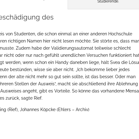
Studierende.
 Beschädigung des
eis von Studenten, die schon einmal an einer anderen Hochschule
ihren richtigen Namen hier nicht lesen möchte. Sie störte es, dass ma
 musste. Zudem habe der Validierungsautomat teilweise schlecht
ar nicht oder nur nach gefühlt unendlichen Versuchen funktioniert hat
t werden, wenn schon ein Handy daneben liege, hält Svea die Lös
eute bestünden, wisse sie aber nicht. „Ich bekomme lieber jedes
n der alte nicht mehr so gut sein sollte, ist das besser. Oder man
mehreren Stellen der Ausweis“, macht sie abschließend ihre Ablehnung
 Ausweises angeht, gibt es Vorteile. So könne das vorhandene Mensa
 zurück, sagte Rief.
ing (Rief), Johannes Köpcke (Ehlers – Archiv)