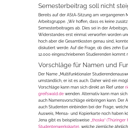
Semesterbeitrag soll nicht ste
Bereits auf der AStA-Sitzung am vergangenen M
Arbeitsgruppe. „Wir hoffen, dass es keine zusätz
Semesterbeitrages ab. Dies sei in der Arbeitsg
Widerstandes erst einmal verworfen worden und 
hoch aber die Gesamtkosten genau sind, konnte 
diskutiert werde. Auf die Frage, ob dies zehn Eu
12.000 eingeschriebenen Studierenden kommt m
Vorschläge für Namen und Fu
Der Name „Multifunktionaler Studierendenauswei
umständlich, er ist es auch. Daher wird ein mö
Vorschläge kann man sich direkt an Rief unter
r
greifswald.de
wenden. Alternativ kann man sich
auch Namensvorschläge einbringen kann. Der A
auch Studenten einbinden bei der Frage, welch
Ausweis, Mensa- und Kopierkarte noch haben kön
Jena gibt es beispielsweise
„thoska“ (Thüringer
Studentenwerkskarte)
, welche ziemliche ähnlic