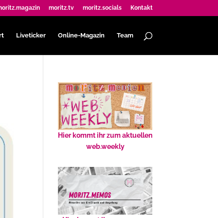
oritz.magazin
moritz.tv
moritz.socials
Kontakt
rt
Liveticker
Online-Magazin
Team
Hier kommt ihr zum aktuellen
web.weekly