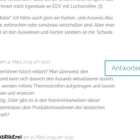
rinnert mich irgendwie an EDV mit Lochstreifen. 🙂
üller". Ich hätte auch gern ein Karten- und Ausweis Abo
se zerbrechen oder sonstewo verschollen sind. Aber man
icht an den Ausweisen und Karten sondern an mir. Schade
am 11. März 2014 um 02:17
Antworte
erfahren falsch erklärt? Man überweist den
und kann sich danach den Ausweis aktualisieren lassen.
n werden mittels Thermostreifen aufgetragen und lassen
sen und ersetzen.
chtig. Oder gibt es in den Kommentarkellern dieser
kenntnisse über Produktinnovationen der deutschen
haft?
AtiRikEreI
am 11. März 2014 um 21:30