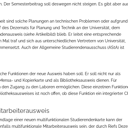
. Der Semesterbeitrag soll deswegen nicht steigen. Es gibt aber au
heit sind solche Planungen an technischen Problemen oder aufgrund
ef des Dezernats für Planung und Technik an der Universität, dem
enausweis (siehe Artikelbild) blieb. Er leitet eine entsprechende
 Mal traf und sich aus unterschiedlichen Vertretern von Universität,
ensetzt. Auch der Allgemeine Studierendenausschuss (AStA) ist
n
elche Funktionen der neue Ausweis haben soll. Er soll nicht nur als
Mensa- und Kopierkarte und als Bibliotheksausweis dienen. Für
h den Zugang zu den Laboren ermöglichen. Diese einzelnen Funktio
liotheksausweises ist noch offen, ob diese Funktion ein integrierter C
itarbeiterausweis
ndlage einer neuen multifunktionalen Studierendenkarte kann der
nfalls multifunktionale Mitarbeiterausweis sein, der durch Riefs Deze