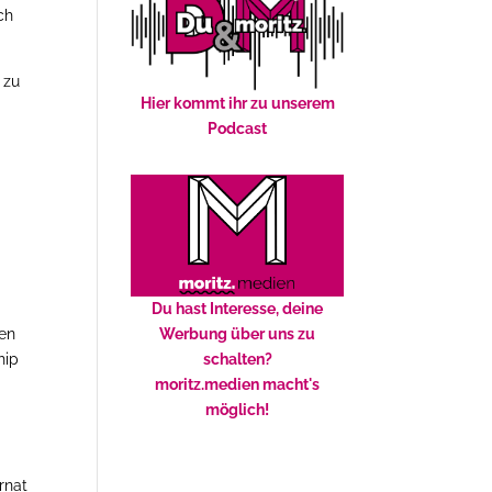
ch
 zu
Hier kommt ihr zu unserem
Podcast
Du hast Interesse, deine
Werbung über uns zu
nen
schalten?
hip
moritz.medien macht's
möglich!
rnat