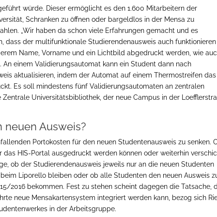
geführt würde. Dieser ermöglicht es den 1.600 Mitarbeitern der
versität, Schranken zu öffnen oder bargeldlos in der Mensa zu
ahlen. „Wir haben da schon viele Erfahrungen gemacht und es
lich, dass der multifunktionale Studierendenausweis auch funktionieren
derem Name, Vorname und ein Lichtbild abgedruckt werden, wie au
. An einem Validierungsautomat kann ein Student dann nach
eis aktualisieren, indem der Automat auf einem Thermostreifen das
uckt. Es soll mindestens fünf Validierungsautomaten an zentralen
Zentrale Universitätsbibliothek, der neue Campus in der Loefflerstr
n neuen Ausweis?
anfallenden Portokosten für den neuen Studentenausweis zu senken. 
 das HIS-Portal ausgedruckt werden können oder weiterhin verschic
age, ob der Studierendenausweis jeweils nur an die neuen Studenten
beim Liporello bleiben oder ob alle Studenten den neuen Ausweis 
5/2016 bekommen. Fest zu stehen scheint dagegen die Tatsache, 
hrte neue Mensakartensystem integriert werden kann, bezog sich Ri
tudentenwerkes in der Arbeitsgruppe.