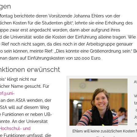
igen
ontag berichtete deren Vorsitzende Johanna Ehlers von der
lichen Kosten für die Studenten gibt“, lehnte sie eine Erhöhung des
ruppe zwar erst angedacht worden, dann aber aufgrund ihres
die Universität wolle die Kosten der Einführung alleine tragen. Wie
Rief noch nicht sagen, da dies noch in der Arbeitsgruppe genauer
ro sein können, meinte Rief: „Dies könnte eine Größenordnung sein.“ B
an dann auf Einführungskosten von 120.000 Euro.
nktionen erwünscht
s“ klingt nicht nur
A
glicher Name gesucht. Für
ief@uni-
V
 an den AStA wenden, der
t
StA will auf diesem Weg
e Funktionen er neben UB-
J
nte. An der Universität
n
 Hochschul- und
Ehlers will keine zusätzlichen Kosten 
he Funktionen umfasst, die