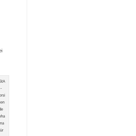
ei
StA
-
orsi
zen
de
oha
na
für