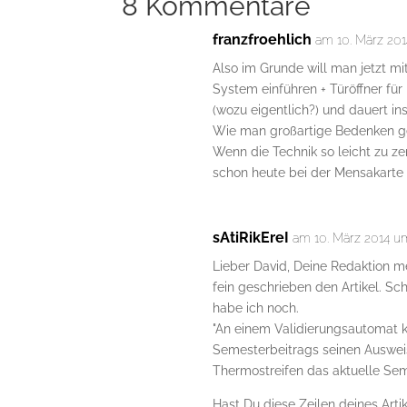
8 Kommentare
franzfroehlich
am 10. März 20
Also im Grunde will man jetzt m
System einführen + Türöffner f
(wozu eigentlich?) und dauert ins
Wie man großartige Bedenken ge
Wenn die Technik so leicht zu 
schon heute bei der Mensakarte
sAtiRikEreI
am 10. März 2014 u
Lieber David, Deine Redaktion mei
fein geschrieben den Artikel. Sc
habe ich noch.
"An einem Validierungsautomat 
Semesterbeitrags seinen Ausweis
Thermostreifen das aktuelle Seme
Hast Du diese Zeilen deines Arti