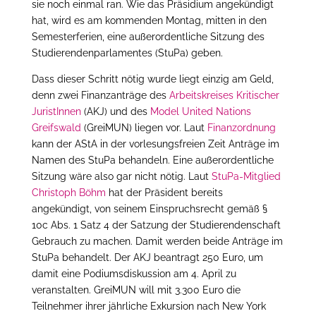
sie noch einmal ran. Wie das Präsidium angekündigt
hat, wird es am kommenden Montag, mitten in den
Semesterferien, eine außerordentliche Sitzung des
Studierendenparlamentes (StuPa) geben.
Dass dieser Schritt nötig wurde liegt einzig am Geld,
denn zwei Finanzanträge des
Arbeitskreises Kritischer
JuristInnen
(AKJ) und des
Model United Nations
Greifswald
(GreiMUN) liegen vor. Laut
Finanzordnung
kann der AStA in der vorlesungsfreien Zeit Anträge im
Namen des StuPa behandeln. Eine außerordentliche
Sitzung wäre also gar nicht nötig. Laut
StuPa-Mitglied
Christoph Böhm
hat der Präsident bereits
angekündigt, von seinem Einspruchsrecht gemäß §
10c Abs. 1 Satz 4 der Satzung der Studierendenschaft
Gebrauch zu machen. Damit werden beide Anträge im
StuPa behandelt. Der AKJ beantragt 250 Euro, um
damit eine Podiumsdiskussion am 4. April zu
veranstalten. GreiMUN will mit 3.300 Euro die
Teilnehmer ihrer jährliche Exkursion nach New York