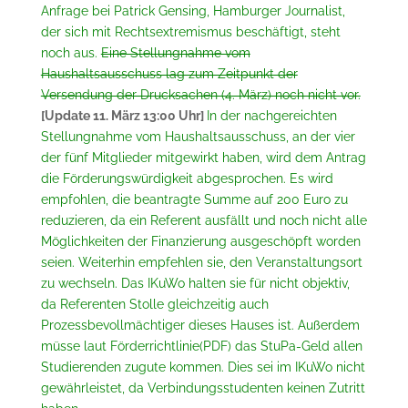
Anfrage bei Patrick Gensing, Hamburger Journalist,
der sich mit Rechtsextremismus beschäftigt, steht
noch aus.
Eine Stellungnahme vom
Haushaltsausschuss lag zum Zeitpunkt der
Versendung der Drucksachen (4. März) noch nicht vor.
[Update 11. März 13:00 Uhr]
In der nachgereichten
Stellungnahme vom Haushaltsausschuss, an der vier
der fünf Mitglieder mitgewirkt haben, wird dem Antrag
die Förderungswürdigkeit abgesprochen. Es wird
empfohlen, die beantragte Summe auf 200 Euro zu
reduzieren, da ein Referent ausfällt und noch nicht alle
Möglichkeiten der Finanzierung ausgeschöpft worden
seien. Weiterhin empfehlen sie, den Veranstaltungsort
zu wechseln. Das IKuWo halten sie für nicht objektiv,
da Referenten Stolle gleichzeitig auch
Prozessbevollmächtiger dieses Hauses ist. Außerdem
müsse laut
Förderrichtlinie
(PDF) das StuPa-Geld allen
Studierenden zugute kommen. Dies sei im IKuWo nicht
gewährleistet, da Verbindungsstudenten keinen Zutritt