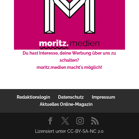
Du hast Interesse, deine Werbung über uns zu
schalten?
moritz.medien macht's möglich!
Redaktionslogin
Datenschutz
Impressum
Aktuelles Online-Magazin
Lizensiert unter CC-BY-SA-NC 2.0