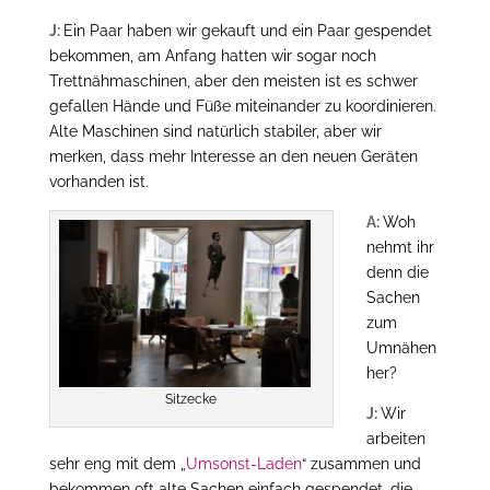
J:
Ein Paar haben wir gekauft und ein Paar gespendet
bekommen, am Anfang hatten wir sogar noch
Trettnähmaschinen, aber den meisten ist es schwer
gefallen Hände und Füße miteinander zu koordinieren.
Alte Maschinen sind natürlich stabiler, aber wir
merken, dass mehr Interesse an den neuen Geräten
vorhanden ist.
A:
Woh
nehmt ihr
denn die
Sachen
zum
Umnähen
her?
Sitzecke
J:
Wir
arbeiten
sehr eng mit dem „
Umsonst-Laden
“ zusammen und
bekommen oft alte Sachen einfach gespendet, die