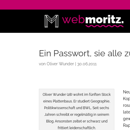
Ein Passwort, sie alle 
von
Oliver Wunder
|
30.06.2011
Neu
Oliver Wunder (28) wohnt im fünften Stock
Kop
eines Plattenbaus. Er studiert Geographie,
ros
Politikwissenschaft und BWL. Seit sechs
lat
Jahren schreibt er regelmäßig in seinem
gew
Blog. Ansonsten zeltet er schwarz und
Rap
frittiert leidenschaftlich.