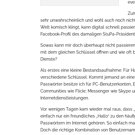
eve
Zum
sehr unwahrscheinlich und wohl auch noch nich
Welt komisch klingt, kann digital schnell passi
Facebook-Profil des damaligen StuPa-Präsiden
Sowas kann mir doch überhaupt nicht passieren
mit dem gleichen Schlüssel öffnen und wie oft b
Dienste?
Als erstes eine kleine Bestandsaufnahme: Für Ha
verschiedene Schlüssel. Kommt jemand an einen
Passwörter besitze ich für PC-Benutzerkonten, E
Communities wie Flickr, Messenger wie Skype u
Internetdienstleistungen.
Vor wenigen Tagen kam wieder mal raus, dass „
einfach nur ein freundliches „Hallo“ zu den häu
Passwörtern im Internet gehören. So einfach mac
Doch die richtige Kombination von Benutzernam