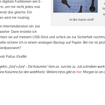
e digitale Funktionen wie E-
nn, um mir nicht jedes mal
P
rall das gleiche. Ein
w
ran wird mir mulmig.
er des Autors sind?
n Internetdiensten ein, bei
wörter. Dann erstelle ich
here sie auf meinem USB-Stick und schick sie zur Sicherheit nochm
lle sichere ich in einem analogen Backup auf Papier. Bei mir ist jetz
ndardpasswort?
kob Pallus (Grafik)
ojekts „fünf x fünf – Die Kolumne“. Vom 20. Juni bis 22. Juli schreiben wer
eine Kolumne für den webMoritz. Weitere Infos gibt es
hier
. Morgen ist an 