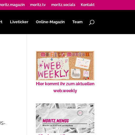
oritz.magazin
moritz.tv
moritz.socials
Kontakt
rt
Liveticker
Online-Magazin
Team
Hier kommt ihr zum aktuellen
web.weekly
US-
e