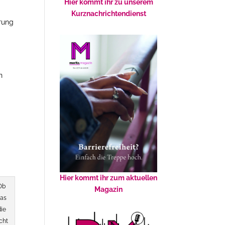
Hier kommt ihr zu unserem
Kurznachrichtendienst
erung
n
Hier kommt ihr zum aktuellen
Ob
Magazin
as
die
cht