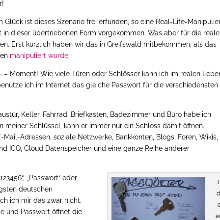
r!
 Glück ist dieses Szenario frei erfunden, so eine Real-Life-Manipuli
t in dieser übertriebenen Form vorgekommen. Was aber für die reale
eren. Erst kürzlich haben wir das in Greifswald mitbekommen, als das
ten
manipuliert wurde
.
. – Moment! Wie viele Türen oder Schlösser kann ich im realen Lebe
enutze ich im Internet das gleiche Passwort für die verschiedensten
ustür, Keller, Fahrrad, Briefkasten, Badezimmer und Büro habe ich
 meiner Schlüssel, kann er immer nur ein Schloss damit öffnen.
-Mail-Adressen, soziale Netzwerke, Bankkonten, Blogs, Foren, Wikis,
nd ICQ, Cloud Datenspeicher und eine ganze Reihe anderer
123456“, „Passwort“ oder
figsten deutschen
d
h ich mir das zwar nicht.
e und Passwort öffnet die
e