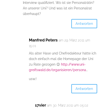
Interview qualifiziert. Wo ist sie Personalrätin?
An unserer Uni? Und was ist ein Personalrat
überhaupt?
Antworten
Manfred Peters
am 29. März 2011 um
15:01
Als alter Hase und Chefredakteur hätte ich
doch einfach mal die Homepage der Uni
zu Rate gezogen 😉
http://www.uni-
greifswald.de/organisieren/persona
…
usw.!
Antworten
17vier
am 30. März 2011 um 05:02