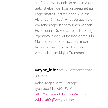
säuft ja derzeit auch ab wie die Asse,
Salz ist eben denkbar ungeeignet als
Lagerstätte für strahlende = heisse
Abfallbehältnisse), wirst Du auch die
Zwischenlager nicht räumen können.
Es sei denn, Du verklappst das Zeug
irgendwo in der Grube (wie damals in
Morsleben) oder schickst es nach
Russland, wie beim (mittlerweile
verschobenen) Majak-Transport.
wayne_inter
am 8. Dezember 2010
um 15:02
Keine Angst vorm Endlager
[youtube Ms27dQqEvrY
http://www.youtube.com/watch?
v=Ms27dQqEvrY
youtube]