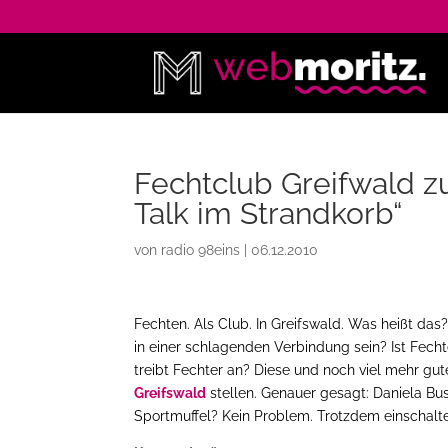
Fechtclub Greifwald z
Talk im Strandkorb“
von
radio 98eins
|
06.12.2010
Fechten. Als Club. In Greifswald. Was heißt d
in einer schlagenden Verbindung sein? Ist Fech
treibt Fechter an? Diese und noch viel mehr gu
Greifswald
stellen. Genauer gesagt: Daniela Bu
Sportmuffel? Kein Problem. Trotzdem einschalt