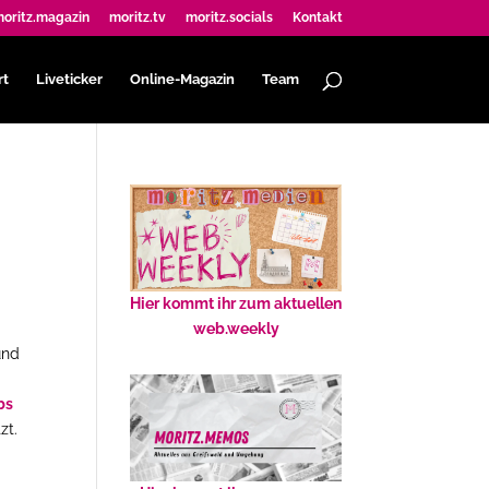
oritz.magazin
moritz.tv
moritz.socials
Kontakt
rt
Liveticker
Online-Magazin
Team
Hier kommt ihr zum aktuellen
web.weekly
und
bs
zt.