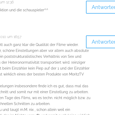
um 12:36
Antworte
aktion und die schauspieler^^
010 um 16:57
Antworte
t auch ganz klar die Qualität der Filme wieder.
per, schöne Einstellungen aber vor allem auch absolute
ein poststrukturalistisches Verhältnis von Sex und
der Heteronormativität transportiert wird. (einziger
t beim Einzähler kein Piep auf der 1 und der Einzähler
st wirklich eines der besten Produkte von MoritzTV
 gelungen insbesondere finde ich es gut, dass mal das
itt und somit nur mit einer Einstellung zu arbeiten.
en Tage des Films, wo es techn. nicht möglich bzw. zu
hnellen Schnitten zu arbeiten.
zu und taugt m.M. nix , schon allein weil ein