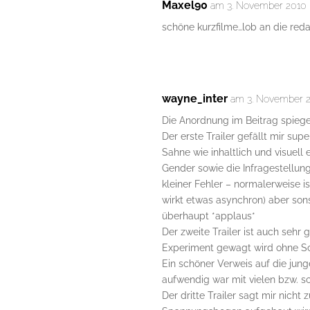
Maxel90
am 3. November 2010 
schöne kurzfilme…lob an die red
wayne_inter
am 3. November 2
Die Anordnung im Beitrag spiegel
Der erste Trailer gefällt mir su
Sahne wie inhaltlich und visuell 
Gender sowie die Infragestellung 
kleiner Fehler – normalerweise is
wirkt etwas asynchron) aber son
überhaupt *applaus*
Der zweite Trailer ist auch sehr
Experiment gewagt wird ohne Schn
Ein schöner Verweis auf die jung
aufwendig war mit vielen bzw. sc
Der dritte Trailer sagt mir nicht 