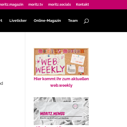
oritz.magazin
moritz.tv
moritz.socials
Kontakt
rt
Liveticker
Online-Magazin
Team
Hier kommt ihr zum aktuellen
nd
web.weekly