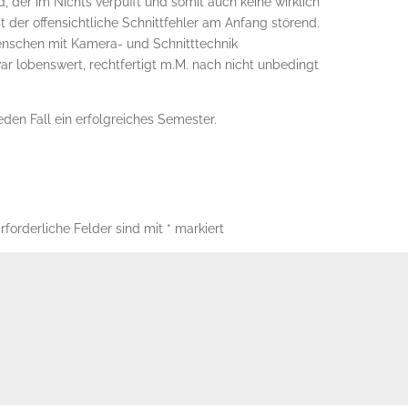
der im Nichts verpufft und somit auch keine wirklich
t der offensichtliche Schnittfehler am Anfang störend.
Menschen mit Kamera- und Schnitttechnik
ar lobenswert, rechtfertigt m.M. nach nicht unbedingt
den Fall ein erfolgreiches Semester.
rforderliche Felder sind mit
*
markiert