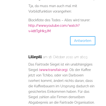
Tja, da muss man auch mal mit
Vorbildfunktion vorangehen:
Blockflöte des Todes – Alles wird teurer:
http://www.youtube.com/watch?
v=k8tTgIHk3JM
Antworten
Lillepill
am 18. Oktober 2010 um 16:03
Das Fairtrade Siegel ist ein unabhängiges
Siegel
(www.transfair.org)
. Ob der Kaffee
jetzt von Tchibo, oder von Darboven
(vorher) kommt, ändert nichts daran, dass
die Kaffeebauern im Ursprung dadurch ein
gesichertes Einkommen haben. Für das
Siegel zahlen alle Firmen denselben
Abgabepreis an die Fairtrade Organisation.