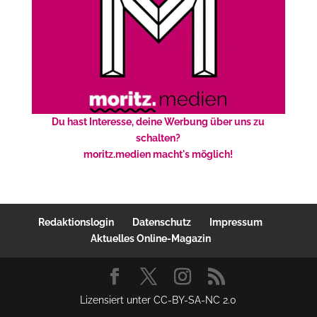
Du hast Interesse, deine Werbung über uns zu
schalten?
moritz.medien macht's möglich!
Redaktionslogin
Datenschutz
Impressum
Aktuelles Online-Magazin
Lizensiert unter CC-BY-SA-NC 2.0