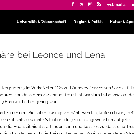
webmoritz.
m
Universität & Wissenschaft
Region & Politik
Kultur & Spo
häre bei Leonce und Lena
eatergruppe „die VerkaNnten“ Georg Büchners
Leonce und Lena
auf. D
adurch klar, dass dem Zuschauer freie Platzwahl im Rubenowsaal de
t 3 Euro auch eher gering war.
urd zu nennen: Sie sollen zwangsvermählt werden, laufen davon, tref
n eine allseits bekannte Situation, die jedoch ungewöhnlich aufgelöst
, da die Hochzeit nicht stattfinden kann und lässt es zu, dass eine Tr
ürlich handelt es sich hierbei um die beiden Königskinder, deren Stre