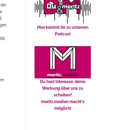
rde.
ge
d
ngen
Hier kommt ihr zu unserem
Podcast
tät
en
Du hast Interesse, deine
Werbung über uns zu
schalten?
moritz.medien macht's
möglich!