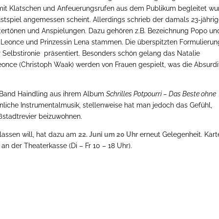
e mit Klatschen und Anfeuerungsrufen aus dem Publikum begleitet wu
tspiel angemessen scheint. Allerdings schrieb der damals 23-jähri
ntertönen und Anspielungen. Dazu gehören z.B. Bezeichnung Popo un
nz Leonce und Prinzessin Lena stammen. Die überspitzten Formulieru
elbstironie präsentiert. Besonders schön gelang das Natalie
Leonce (Christoph Waak) werden von Frauen gespielt, was die Absurdi
 Band Haindling aus ihrem Album
Schrilles Potpourri – Das Beste ohne
nliche Instrumentalmusik, stellenweise hat man jedoch das Gefühl,
stadtrevier beizuwohnen.
 lassen will, hat dazu am
22. Juni um 20 Uhr
erneut Gelegenheit. Kart
r an der Theaterkasse (Di – Fr 10 – 18 Uhr).