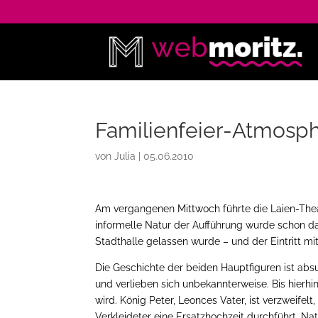
Familienfeier-Atmosp
von
Julia
|
05.06.2010
Am vergangenen Mittwoch führte die Laien-Th
informelle Natur der Aufführung wurde schon d
Stadthalle gelassen wurde – und der Eintritt mi
Die Geschichte der beiden Hauptfiguren ist abs
und verlieben sich unbekannterweise. Bis hierhi
wird. König Peter, Leonces Vater, ist verzweifelt
Verkleideter eine Ersatzhochzeit durchführt. Nat