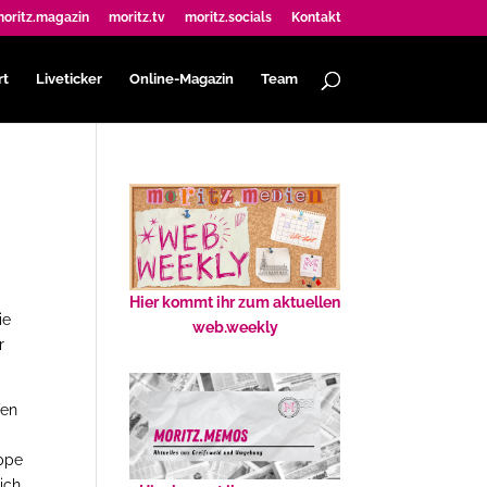
oritz.magazin
moritz.tv
moritz.socials
Kontakt
rt
Liveticker
Online-Magazin
Team
Hier kommt ihr zum aktuellen
ie
web.weekly
r
fen
uppe
ich