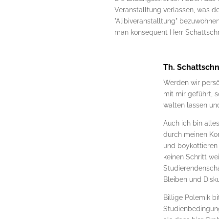
Veranstalltung verlassen, was de
"Alibiveranstalltung" bezuwohn
man konsequent Herr Schattschn
Th. Schattsch
Werden wir persö
mit mir geführt, 
walten lassen un
Auch ich bin alle
durch meinen Kom
und boykottieren 
keinen Schritt we
Studierendensch
Bleiben und Disk
Billige Polemik 
Studienbedingung