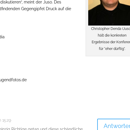
diskutieren“, meint der Juso. Des
ttfindenden Gegengipfel Druck auf die
Christopher Denda (Juso
hält die konkreten
dia
Ergebnisse der Konfere
für "eher dürftig".
 jugendfotos.de
 15:29
Antworte
einzig Richtige getan und diese schändliche