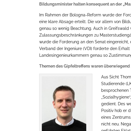
Bildungsminister halten konsequent an der „Ma
Im Rahmen der Bologna-Reform wurde der Ford
eine klare Absage erteilt. Die vor allem von Bi
genau so wenig Beachtung. Auch in Greifswald
Zulassungsbeschränkungen zu Masterstudiengä
wurde die Forderung an den Senat
eingereicht
Verband der Ingeniure (VDI) forderte den Erhalt
Landesingenieurkammern genau so Zustimmung
Themen des Gipfeltreffens waren überwiegend „a
Aus Sicht Thom
Studierende (LK
besprochenen T
„Sozialhygiene
gedient. Des we
Positiv hob er 
eines Zentrums 
nicht neu. Neg
geführten Eklat