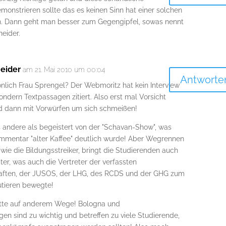
monstrieren sollte das es keinen Sinn hat einer solchen
en. Dann geht man besser zum Gegengipfel, sowas nennt
eider.
neider
am 21. Mai 2010 um 00:04
Antworte
nlich Frau Sprengel? Der Webmoritz hat kein Interview
sondern Textpassagen zitiert. Also erst mal Vorsicht
d dann mit Vorwürfen um sich schmeißen!
s andere als begeistert von der "Schavan-Show", was
mentar "alter Kaffee" deutlich wurde! Aber Wegrennen
wie die Bildungsstreiker, bringt die Studierenden auch
iter, was auch die Vertreter der verfassten
aften, der JUSOS, der LHG, des RCDS und der GHG zum
utieren bewegte!
bitte auf anderem Wege! Bologna und
en sind zu wichtig und betreffen zu viele Studierende,