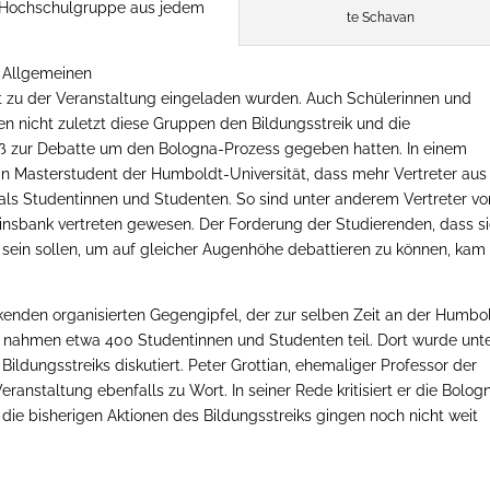
en Hochschulgruppe aus jedem
te Schavan
ie Allgemeinen
t zu der Veranstaltung eingeladen wurden. Auch Schülerinnen und
en nicht zuletzt diese Gruppen den Bildungsstreik und die
oß zur Debatte um den Bologna-Prozess gegeben hatten. In einem
 ein Masterstudent der Humboldt-Universität, dass mehr Vertreter aus
als Studentinnen und Studenten. So sind unter anderem Vertreter vo
nsbank vertreten gewesen. Der Forderung der Studierenden, dass si
 sein sollen, um auf gleicher Augenhöhe debattieren zu können, kam
ikenden organisierten Gegengipfel, der zur selben Zeit an der Humbo
z nahmen etwa 400 Studentinnen und Studenten teil. Dort wurde unt
dungsstreiks diskutiert. Peter Grottian, ehemaliger Professor der
Veranstaltung ebenfalls zu Wort. In seiner Rede kritisiert er die Bolog
 die bisherigen Aktionen des Bildungsstreiks gingen noch nicht weit