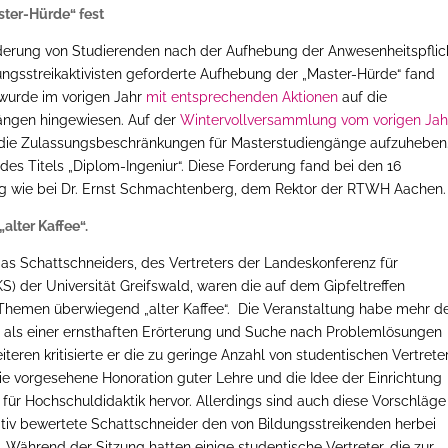
ster-Hürde“ fest
erung von Studierenden nach der Aufhebung der Anwesenheitspflic
ldungsstreikaktivisten geforderte Aufhebung der „Master-Hürde“ fand
 wurde im vorigen Jahr
mit entsprechenden Aktionen
auf die
ngen hingewiesen. Auf der
Wintervollversammlung vom vorigen Jah
, die Zulassungsbeschränkungen für Masterstudiengänge aufzuheben
 des Titels „Diplom-Ingeniur“. Diese Forderung fand bei den 16
 wie bei Dr. Ernst Schmachtenberg, dem Rektor der RTWH Aachen.
lter Kaffee“.
as Schattschneiders, des Vertreters der Landeskonferenz für
S) der Universität Greifswald, waren die auf dem Gipfeltreffen
hemen überwiegend „alter Kaffee“. Die Veranstaltung habe mehr d
“, als einer ernsthaften Erörterung und Suche nach Problemlösungen
iteren kritisierte er die zu geringe Anzahl von studentischen Vertrete
die vorgesehene Honoration guter Lehre und die Idee der Einrichtung
für Hochschuldidaktik hervor. Allerdings sind auch diese Vorschläge
ativ bewertete Schattschneider den von Bildungsstreikenden herbei
. Während der Sitzung hatten einige studentische Vertreter, die zur