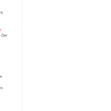
ht
r
. Der
er
rn.