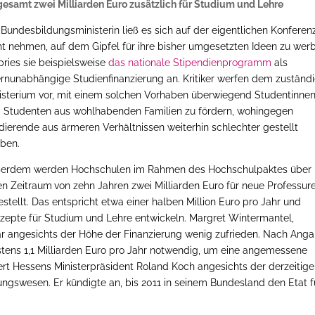
gesamt zwei Milliarden Euro zusätzlich für Studium und Lehre
 Bundesbildungsministerin ließ es sich auf der eigentlichen Konferen
ht nehmen, auf dem Gipfel für ihre bisher umgesetzten Ideen zu wer
pries sie beispielsweise
das nationale Stipendienprogramm
als
ernunabhängige Studienfinanzierung an. Kritiker werfen dem zuständ
isterium vor, mit einem solchen Vorhaben überwiegend Studentinne
 Studenten aus wohlhabenden Familien zu fördern, wohingegen
dierende aus ärmeren Verhältnissen weiterhin schlechter gestellt
eben.
erdem werden Hochschulen im Rahmen des Hochschulpaktes über
en Zeitraum
von zehn Jahren zwei Milliarden Euro für neue Professur
tellt. Das entspricht etwa einer halben Million Euro pro Jahr und
nzepte für Studium und Lehre entwickeln. Margret Wintermantel,
ar angesichts der Höhe der Finanzierung wenig zufrieden. Nach Ang
stens 1,1 Milliarden Euro pro Jahr notwendig, um eine angemessene
dert Hessens Ministerpräsident Roland Koch angesichts der derzeitig
ngswesen. Er kündigte an, bis 2011 in seinem Bundesland den Etat f