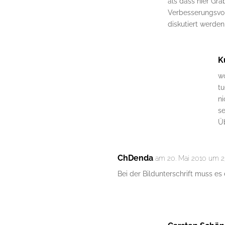
als dass hier Gr
Verbesserungsvor
diskutiert werden
K
wo
tu
ni
se
Ü
ChDenda
am 20. Mai 2010 um 2
Bei der Bildunterschrift muss es 