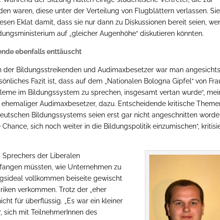
en waren, diese unter der Verteilung von Flugblättern verlassen. Si
sen Eklat damit, dass sie nur dann zu Diskussionen bereit seien, we
dungsministerium auf „gleicher Augenhöhe“ diskutieren könnten.
ende ebenfalls enttäuscht
n der Bildungsstreikenden und Audimaxbesetzer war man angesichts
önliches Fazit ist, dass auf dem „Nationalen Bologna Gipfel“ von Fra
leme im Bildungssystem zu sprechen, insgesamt vertan wurde“, mei
nd ehemaliger Audimaxbesetzer, dazu. Entscheidende kritische Theme
deutschen Bildungssystems seien erst gar nicht angeschnitten worde
ance, sich noch weiter in die Bildungspolitik einzumischen“, kritisi
 Sprechers der Liberalen
nfangen müssten, wie Unternehmen zu
sideal vollkommen beiseite gewischt
riken verkommen. Trotz der „eher
cht für überflüssig. „Es war ein kleiner
, sich mit TeilnehmerInnen des