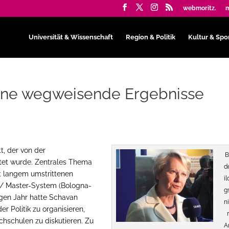
webmoritz.
m
Universität & Wissenschaft
Region & Politik
Kultur & Spo
hne wegweisende Ergebnisse
t, der von der
B
tet wurde. Zentrales Thema
d
it langem umstrittenen
i
r/ Master-System (Bologna-
g
igen Jahr hatte Schavan
n
r Politik zu organisieren,
schulen zu diskutieren. Zu
A