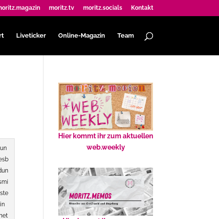
oritz.magazin
moritz.tv
moritz.socials
Kontakt
rt
Liveticker
Online-Magazin
Team
Hier kommt ihr zum aktuellen
web.weekly
un
esb
ldun
smi
iste
rin
net