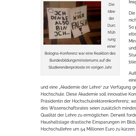
Ins
Die
Idee
Die
der
nic
Durc
So 
hfüh
elt
rung
Min
einer
und
Bologna-Konferenz war eine Reaktion des
Stu
Bundesbildungsministeriums auf die
bli
Studierendenproteste im vorigen Jahr.
Auß
ein
und eine „Akademie der Lehre“ zur Verfügung ges
Hochschule. Diese Akademie soll innovative Ko
Präsidentin der Hochschulrektorenkonferenz, w
des Wissenschaftsrates seien zusätzlich minde
Qualität der Lehre zu ermöglichen. Derweil for
Haushaltslage drastische Einsparungen im Bildu
Hochschullehre um 54 Millionen Euro zu kürzen.