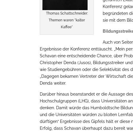
Konferenz gelad
begründeten die
Thomas Schattschneider:
sie mit dem Bil
Themen waren "kalter
Kaffee"
Bildungsstreik
Auch von Seite
Ergebnisse der Konferenz enttäuscht. „Mein pers
Schavan eine entscheidende Chance, über Prob
Christopher Denda (Jusos), Bildungsstreiker u
wie Studiengebühren oder die Selektivität des 
„Dagegen bekamen Vertreter der Wirtschaft die Ch
Denda weiter.
Darüber hinaus beanstandet er die Aussage des
Hochschulgruppen (LHG), dass Universitäten a
denken. Damit würde das Humboldtsche Bildung
und die Universitäten würden zu bloßen Lernfab
dürftigen“ Ergebnisse des Gipfels hält er diese ni
Erfolg, dass Schavan überhaupt dazu bereit war