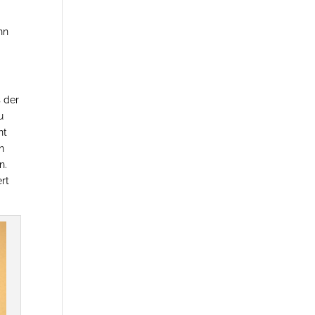
e
nn
 der
u
nt
n
n.
ert