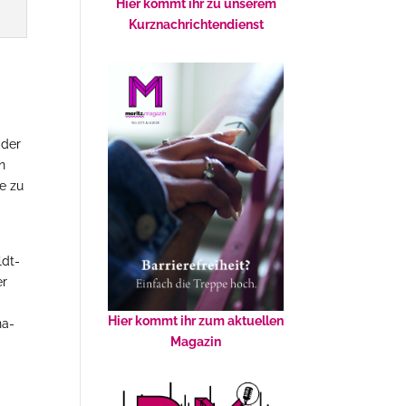
Hier kommt ihr zu unserem
Kurznachrichtendienst
 der
n
e zu
ldt-
er
Hier kommt ihr zum aktuellen
na-
Magazin