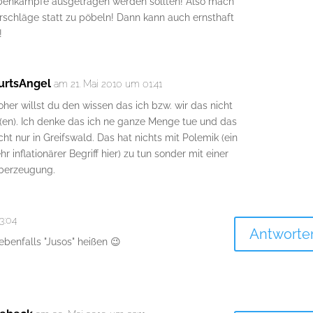
abenkämpfe ausgetragen werden sollten! Also mach
schläge statt zu pöbeln! Dann kann auch ernsthaft
!
urtsAngel
am 21. Mai 2010 um 01:41
her willst du den wissen das ich bzw. wir das nicht
(en). Ich denke das ich ne ganze Menge tue und das
cht nur in Greifswald. Das hat nichts mit Polemik (ein
hr inflationärer Begriff hier) zu tun sonder mit einer
berzeugung.
3:04
Antworte
ebenfalls "Jusos" heißen 😉