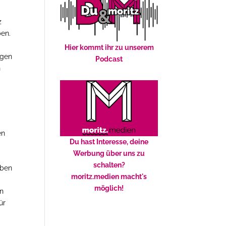
z
ben.
Hier kommt ihr zu unserem
igen
Podcast
n
en
Du hast Interesse, deine
Werbung über uns zu
schalten?
aben
moritz.medien macht's
möglich!
en
ür