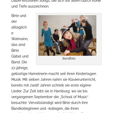
Dabei entstehen Songs, die sich vor allem durch Ironie
und Tiefe auszeichnen.
Birte und
der
alltäglich
e
Wahnsinn,
das sind
Birte
Gäbel und
Bandfoto
Band. Die
27-jährige,
gebürtige Hamelnerin macht seit ihren Kindertagen
Musik. Mit sieben Jahren nahm sie Klavierunterricht,
bereits mit zwölf Jahren schrieb sie erste eigene
Lieder. Zur Zeit lebt sie in Hamburg, wo sie bis
vergangenen September die „School of Music“
besuchte. Vervollständigt wird Birte durch ihre
Bandkolleginnen und -kollegen, die ihren