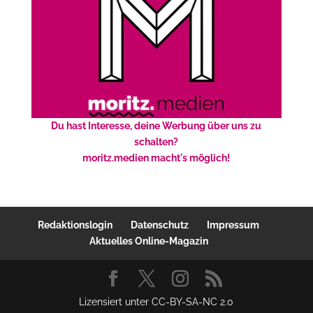
Du hast Interesse, deine Werbung über uns zu
schalten?
moritz.medien macht's möglich!
Redaktionslogin
Datenschutz
Impressum
Aktuelles Online-Magazin
Lizensiert unter CC-BY-SA-NC 2.0