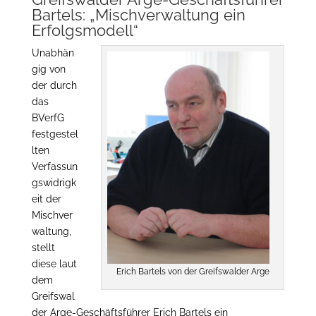
Bartels: „Mischverwaltung ein
Erfolgsmodell“
Unabhän
gig von
der durch
das
BVerfG
festgestel
lten
Verfassun
gswidrigk
eit der
Mischver
waltung,
stellt
diese laut
Erich Bartels von der Greifswalder Arge
dem
Greifswal
der Arge-Geschäftsführer Erich Bartels ein