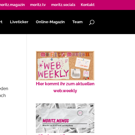
oritz.magazin
moritz.tv
moritz.socials
Kontakt
rt
Liveticker
Online-Magazin
Team
Hier kommt ihr zum aktuellen
jeden
web.weekly
och