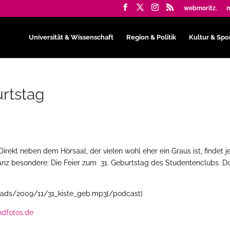
webmoritz.
m
Universität & Wissenschaft
Region & Politik
Kultur & Spo
urtstag
Direkt neben dem Hörsaal, der vielen wohl eher ein Graus ist, findet 
ganz besondere: Die Feier zum 31. Geburtstag des Studentenclubs. D
oads/2009/11/31_kiste_geb.mp3[/podcast]
ndfotos.de