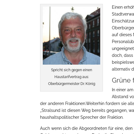
Einen erhö
Stadtverwa
Einschätzu
Oberbürgerm
auf dieses 
Personalübe
ungeeignet.
doch, dass
beispielsw
alternativ 
Spricht sich gegen einen
Haustarifvertrag aus:
Grüne 
Oberbürgermeister Dr. König
In einer a
Abstand vo
der anderen Fraktionen.Weiterhin fordern sie al
„Stralsund ist diesen Weg bereits gegangen, waru
haushaltspolitischer Sprecher der Fraktion.
Auch wenn sich die Abgeordneten für eine, de