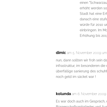
einen "Schwarzau
erhöht werden so
Stadt hat eine E
danach eine stuf
würde für 2010 u
einbringen. Im M
Erhöhung bis 201
dimic
am 5. November 2009 um 
nun, dann sollten wir froh sein
infrastruktur, im besonderen di
überfällige sanierung des schuh
noch geld im säckel war !
kolunda
am 6. November 2009 
Es war doch auch im Gespräch, 
Bürgerschaftsmitglieder und Au