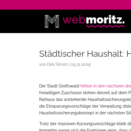
Städtischer Haushalt: 
von
Dirk Simon
|
05.11.2009
Der Stadt Greifswald
fehlen in den nächsten dre
freiwilligen Zuschüsse stehen derzeit auf dem
Rathaus das anstehende Haushaltssicherungsk
die Einsparungsvorschläge der Verwaltung disku
Haushaltssicherungskonzept in der nächsten S
Trotz der massiven Kürzungsvorschläge blieb die
Immerhin waren sich die Fraktionen einig, dass d