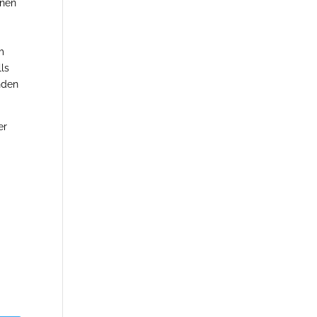
nnen
m
ls
nden
er