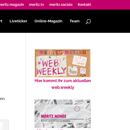
oritz.magazin
moritz.tv
moritz.socials
Kontakt
rt
Liveticker
Online-Magazin
Team
Hier kommt ihr zum aktuellen
web.weekly
den