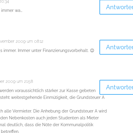
20:34
Antworte
t immer wa…
ovember 2009 um 08:12
Antworte
as immer. Immer unter Finanzierungsvorbehalt. 😉
er 2009 um 21:58
Antworte
erden voraussichtlich stärker zur Kasse gebeten
steht weitestgehende Einmütigkeit, die Grundsteuer A
h alle Vermieter. Die Anhebung der Grundsteuer A wird
enden Nebenkosten auch jeden Studenten als Mieter
nmal deutlich, dass die Nöte der Kommunalpolitik
betreffen.