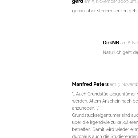
gerd
am 5. November 2009 um 
genau…aber steuern senken geh
DirkNB
am 6. N
Natürlich geht d
Manfred Peters
am 5. Novemb
"… Auch Grundstückseigentümer w
werden. Allem Anschein nach be
anzuheben. …"
Grundstückseigentümer sind auc
über die irgendwie zu kalkulier
betreffen. Damit wird wieder ei
durchaus auch die Studierenden 