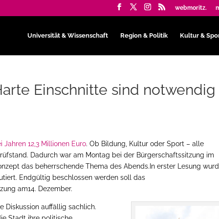
webmoritz.
m
Universität & Wissenschaft
Region & Politik
Kultur & Spo
Harte Einschnitte sind notwendig
i Jahren 12,3 Millionen Euro
. Ob Bildung, Kultur oder Sport – alle
 Prüfstand. Dadurch war am Montag bei der Bürgerschaftssitzung im
onzept das beherrschende Thema des Abends.In erster Lesung wur
tiert. Endgültig beschlossen werden soll das
itzung am14. Dezember.
 Diskussion auffällig sachlich.
ie Stadt ihre politische