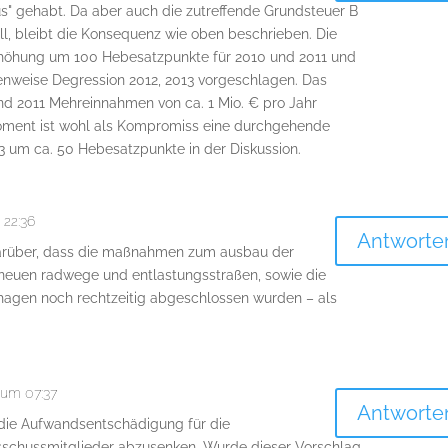
s" gehabt. Da aber auch die zutreffende Grundsteuer B
ll, bleibt die Konsequenz wie oben beschrieben. Die
rhöhung um 100 Hebesatzpunkte für 2010 und 2011 und
enweise Degression 2012, 2013 vorgeschlagen. Das
nd 2011 Mehreinnahmen von ca. 1 Mio. € pro Jahr
oment ist wohl als Kompromiss eine durchgehende
3 um ca. 50 Hebesatzpunkte in der Diskussion.
22:36
Antworte
 darüber, dass die maßnahmen zum ausbau der
e neuen radwege und entlastungsstraßen, sowie die
hagen noch rechtzeitig abgeschlossen wurden – als
um 07:37
Antworte
die Aufwandsentschädigung für die
sschussmitglieder abzusenken. Wurde dieser Vorschlag