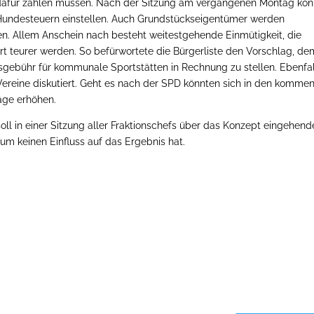
dafür zahlen müssen. Nach der Sitzung am vergangenen Montag kö
 Hundesteuern einstellen. Auch Grundstückseigentümer werden
en. Allem Anschein nach besteht weitestgehende Einmütigkeit, die
t teurer werden. So befürwortete die Bürgerliste den Vorschlag, de
gebühr für kommunale Sportstätten in Rechnung zu stellen. Ebenfal
ereine diskutiert. Geht es nach der SPD könnten sich in den komme
äge erhöhen.
ll in einer Sitzung aller Fraktionschefs über das Konzept eingehend
tum keinen Einfluss auf das Ergebnis hat.