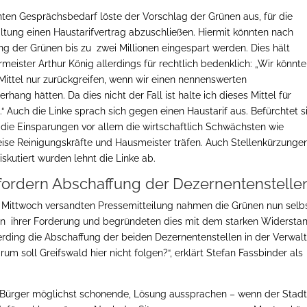
hten Gesprächsbedarf löste der Vorschlag der Grünen aus, für die
ltung einen Haustarifvertrag abzuschließen. Hiermit könnten nach
ng der Grünen bis zu zwei Millionen eingespart werden. Dies hält
eister Arthur König allerdings für rechtlich bedenklich: „Wir könnt
Mittel nur zurückgreifen, wenn wir einen nennenswerten
rhang hätten. Da dies nicht der Fall ist halte ich dieses Mittel für
“ Auch die Linke sprach sich gegen einen Haustarif aus. Befürchtet s
 die Einsparungen vor allem die wirtschaftlich Schwächsten wie
eise Reinigungskräfte und Hausmeister träfen. Auch Stellenkürzunge
diskutiert wurden lehnt die Linke ab.
fordern Abschaffung der Dezernentenstelle
m Mittwoch versandten Pressemitteilung nahmen die Grünen nun selb
n ihrer Forderung und begründeten dies mit dem starken Widersta
lerding die Abschaffung der beiden Dezernentenstellen in der Verwal
m soll Greifswald hier nicht folgen?“, erklärt Stefan Fassbinder als
n Bürger möglichst schonende, Lösung aussprachen – wenn der Stad