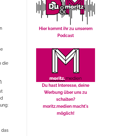
en
Hier kommt ihr zu unserem
Podcast
ie
n die
n
Du hast Interesse, deine
st
Werbung über uns zu
nd
schalten?
tung:
moritz.medien macht's
möglich!
t das