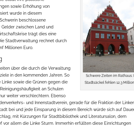
ungen sowie Erhöhung von
isiert wurde in diesem
 Schwerin beschlossene
er Gelder zwischen Land und
schaftskrise trägt dies eine
 Die Stadtverwaltung rechnet durch
f Millionen Euro.
g
eiten über die durch die Verwaltung
rziele in den kommenden Jahren. So
Schwere Zeiten im Rathaus: 
ie Linke sowie die Grünen gegen die
Stadtsäckel fehlen 12,3 Millio
Reinigungshäufigkeit an Schulen
nur weiter verschlechtern. Ebenso
nverkehrs- und Innenstadtverein, gerade für die Fraktion der Linke
 Stadt bei und jede Einsparung in diesem Bereich würde sich auf Daue
hlag, mit Kürzungen für Stadtbibliothek und Literatursalon, dem
f vor allem die Linke Sturm. Immerhin erfüllten diese Einrichtungen