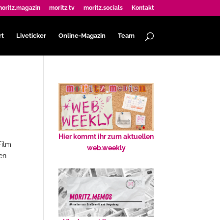
oritz.magazin
moritz.tv
moritz.socials
Kontakt
rt
Liveticker
Online-Magazin
Team
Hier kommt ihr zum aktuellen
Film
web.weekly
en