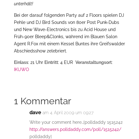
unterhält!
Bei der darauf folgenden Party auf 2 Floors spielen DJ
Pehle und DJ Bird Sounds von 80er Post Punk-Dubs
und New Wave-Electronics bis zu Acid House und
Früh-90er Bleep&Clonks, während im Blauen Salon
Agent R.Fox mit einem Kessel Buntes ihre Greifswalder
Abschiedsshow zelebriert.
Einlass
: 21 Uhr
Eintritt
: 4 EUR
Veranstaltungsort
:
IKUWO
1 Kommentar
dave
am 4. April 2009 um 09:27
Write your comment here…[polldaddy 1515242
http://answers.polldaddy.com/poll/1515242/
polldaddy]