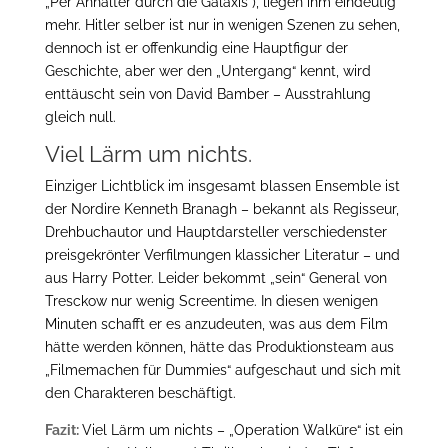
„Per Anhalter durch die Galaxis“), liegen ihm eindeutig
mehr. Hitler selber ist nur in wenigen Szenen zu sehen,
dennoch ist er offenkundig eine Hauptfigur der
Geschichte, aber wer den „Untergang“ kennt, wird
enttäuscht sein von David Bamber – Ausstrahlung
gleich null.
Viel Lärm um nichts.
Einziger Lichtblick im insgesamt blassen Ensemble ist
der Nordire Kenneth Branagh – bekannt als Regisseur,
Drehbuchautor und Hauptdarsteller verschiedenster
preisgekrönter Verfilmungen klassicher Literatur – und
aus Harry Potter. Leider bekommt „sein“ General von
Tresckow nur wenig Screentime. In diesen wenigen
Minuten schafft er es anzudeuten, was aus dem Film
hätte werden können, hätte das Produktionsteam aus
„Filmemachen für Dummies“ aufgeschaut und sich mit
den Charakteren beschäftigt.
Fazit:
Viel Lärm um nichts – „Operation Walküre“ ist ein