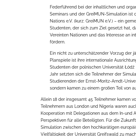
Federführend bei der inhaltlichen und orga
Seminars und der GreiMUN-Simulation ist 
Nations e.V. (kurz: GreiMUN e.V.) – ein gem
Studenten, der sich zum Ziel gesetzt hat, d
Vereinten Nationen und das Interesse an i
fördern.
Ein nicht zu unterschätzender Vorzug der j
Planspiele ist ihre internationale Ausrichtu
Studenten der polnischen Universität Łód
Jahr setzten sich die Teilnehmer der Simula
Studierenden der Ernst-Moritz-Arndt-Unive
sondern kamen zu einem großen Teil von a
Allein 18 der insgesamt 45 Teilnehmer kamen v
Teilnehmern aus London und Nigeria waren auch
Kooperation mit Delegationen aus dem In-und Au
Perspektiven für alle Beteiligten. Für die Zukun
Simulation zwischen den hochkarätigen europäis
Vielfältigkeit der Universität Greifswald zu mac