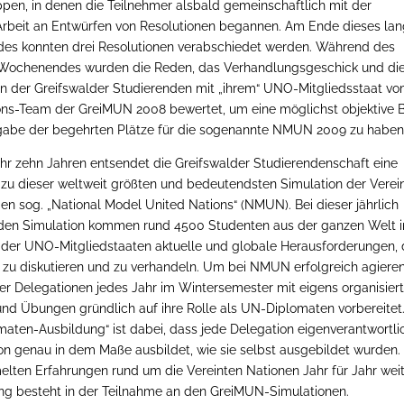
ppen, in denen die Teilnehmer alsbald gemeinschaftlich mit der
Arbeit an Entwürfen von Resolutionen begannen. Am Ende dieses la
s konnten drei Resolutionen verabschiedet werden. Während des
Wochenendes wurden die Reden, das Verhandlungsgeschick und di
tion der Greifswalder Studierenden mit „ihrem“ UNO-Mitgliedsstaat v
ons-Team der GreiMUN 2008 bewertet, um eine möglichst objektive B
rgabe der begehrten Plätze für die sogenannte NMUN 2009 zu haben
hr zehn Jahren entsendet die Greifswalder Studierendenschaft eine
 zu dieser weltweit größten und bedeutendsten Simulation der Verei
en sog. „National Model United Nations“ (NMUN). Bei dieser jährlich
nden Simulation kommen rund 4500 Studenten aus der ganzen Welt i
 der UNO-Mitgliedstaaten aktuelle und globale Herausforderungen, 
, zu diskutieren und zu verhandeln. Um bei NMUN erfolgreich agiere
r Delegationen jedes Jahr im Wintersemester mit eigens organisier
nd Übungen gründlich auf ihre Rolle als UN-Diplomaten vorbereitet.
maten-Ausbildung“ ist dabei, dass jede Delegation eigenverantwortli
on genau in dem Maße ausbildet, wie sie selbst ausgebildet wurden.
ten Erfahrungen rund um die Vereinten Nationen Jahr für Jahr wei
dung besteht in der Teilnahme an den GreiMUN-Simulationen.