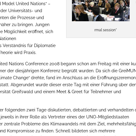
d Model United Nations“ –
 der Universitäts- und
enten die Prozesse und
 näher zu bringen. Jungen
rmal session"
Möglichkeit eröffnet, sich
Nationen
 Verständnis für Diplomatie
Theorie wird Praxis.
ted Nations Conference 2008 begann schon am Freitag mit einer ku
hmer der diesjährigen Konferenz begrüßt wurden. Da sich die GreiMU
imate Change“ drehte, fand im Anschluss an die Eröffnungszeremon
tatt. Abgerundet wurde dieser erste Tag mit einer Führung über de
rsität Greifswald und einem Meet & Greet für Teilnehmer und
r folgenden zwei Tage diskutierten, debattierten und verhandelten 
jeweils in ihrer Rolle als Vertreter eines der UNO-Mitgliedstaaten
ber zentrale Probleme des Klimawandels mit dem Ziel, mehrheitsfähi
nd Kompromisse zu finden. Schnell bildeten sich mehrere