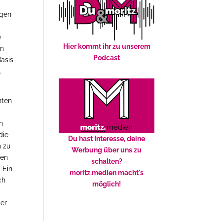
ngen
e
Hier kommt ihr zu unserem
om
Podcast
asis
.
nten
n
die
Du hast Interesse, deine
n zu
Werbung über uns zu
ten
schalten?
 Ein
moritz.medien macht's
ch
möglich!
ter