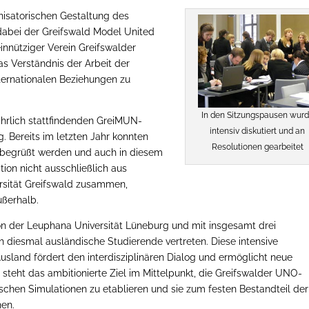
nisatorischen Gestaltung des
dabei der Greifswald Model United
einnütziger Verein Greifswalder
as Verständnis der Arbeit der
nternationalen Beziehungen zu
In den Sitzungspausen wur
ährlich stattfindenden GreiMUN-
intensiv diskutiert und an
ng. Bereits im letzten Jahr konnten
Resolutionen gearbeitet
ź begrüßt werden und auch in diesem
tion nicht ausschließlich aus
rsität Greifswald zusammen,
ußerhalb.
on der Leuphana Universität Lüneburg und mit insgesamt drei
 diesmal ausländische Studierende vertreten. Diese intensive
sland fördert den interdisziplinären Dialog und ermöglicht neue
ft steht das ambitionierte Ziel im Mittelpunkt, die Greifswalder UNO-
chen Simulationen zu etablieren und sie zum festen Bestandteil der
hen.