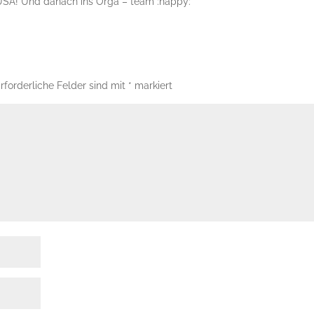
 USA! Und danach ins Orga – team :happy:
rforderliche Felder sind mit
*
markiert