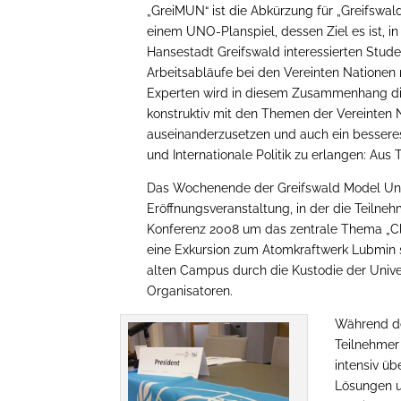
„GreiMUN“ ist die Abkürzung für „Greifswal
einem UNO-Planspiel, dessen Ziel es ist, in
Hansestadt Greifswald interessierten Stud
Arbeitsabläufe bei den Vereinten Nationen
Experten wird in diesem Zusammenhang die 
konstruktiv mit den Themen der Vereinten 
auseinanderzusetzen und auch ein besseres
und Internationale Politik zu erlangen: Aus 
Das Wochenende der Greifswald Model Uni
Eröffnungsveranstaltung, in der die Teilne
Konferenz 2008 um das zentrale Thema „Cl
eine Exkursion zum Atomkraftwerk Lubmin s
alten Campus durch die Kustodie der Unive
Organisatoren.
Während de
Teilnehmer 
intensiv ü
Lösungen u