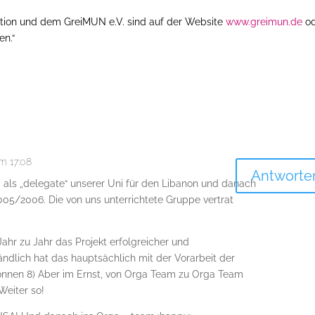
tion und dem GreiMUN e.V. sind auf der Website
www.greimun.de
od
en.“
m 17:08
Antworte
 als „delegate“ unserer Uni für den Libanon und danach
005/2006. Die von uns unterrichtete Gruppe vertrat
Jahr zu Jahr das Projekt erfolgreicher und
tändlich hat das hauptsächlich mit der Vorarbeit der
onnen 8) Aber im Ernst, von Orga Team zu Orga Team
Weiter so!