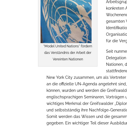
Arbeitsgru
konkreten 
Wochenende
gesamten 
Identifika
Organisati
für die Ve
"Model United Nations" fördern
Seit nunme
das Verständnis der Arbeit der
Delegation
Vereinten Nationen
Nationen, d
stattfinde
New York City zusammen, um als Vertreter
an die offizielle UN-Agenda angelehnt sind
können, wurden und werden die Greifswalde
englischsprachigen Seminaren, Vorträgen u
wichtiges Merkmal der Greifswalder „Diplo
und selbstständig ihre Nachfolge-Generati
Somit werden das Wissen und die gesammel
gegeben. Ein wichtiger Teil dieser Ausbil