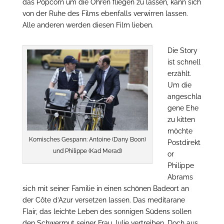
das Popcorn um die Ohren fliegen zu lassen, kann sich
von der Ruhe des Films ebenfalls verwirren lassen.
Alle anderen werden diesen Film lieben.
Die Story
ist schnell
erzählt.
Um die
angeschla
gene Ehe
zu kitten
möchte
Komisches Gespann: Antoine (Dany Boon)
Postdirekt
und Philippe (Kad Merad)
or
Philippe
Abrams
sich mit seiner Familie in einen schönen Badeort an
der Côte d’Azur versetzen lassen. Das meditarane
Flair, das leichte Leben des sonnigen Südens sollen
den Schwermut seiner Frau Julie vertreiben. Doch aus