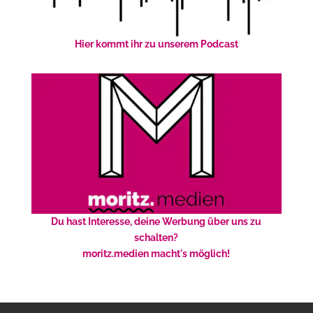
Hier kommt ihr zu unserem Podcast
Du hast Interesse, deine Werbung über uns zu
schalten?
moritz.medien macht's möglich!