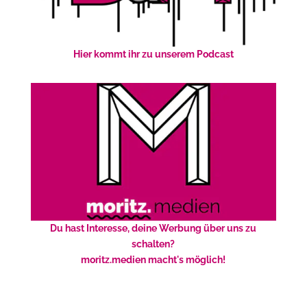
Hier kommt ihr zu unserem Podcast
Du hast Interesse, deine Werbung über uns zu
schalten?
moritz.medien macht's möglich!