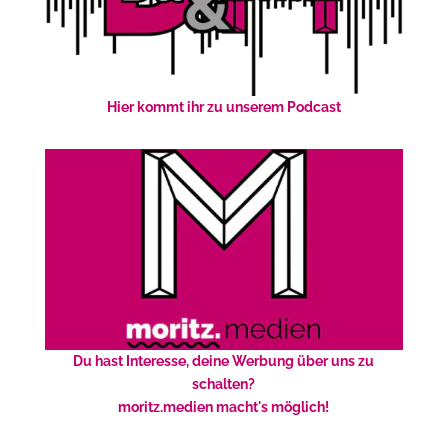
Hier kommt ihr zu unserem Podcast
Du hast Interesse, deine Werbung über uns zu
schalten?
moritz.medien macht's möglich!