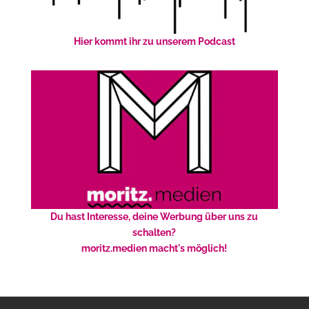
Hier kommt ihr zu unserem Podcast
Du hast Interesse, deine Werbung über uns zu
schalten?
moritz.medien macht's möglich!