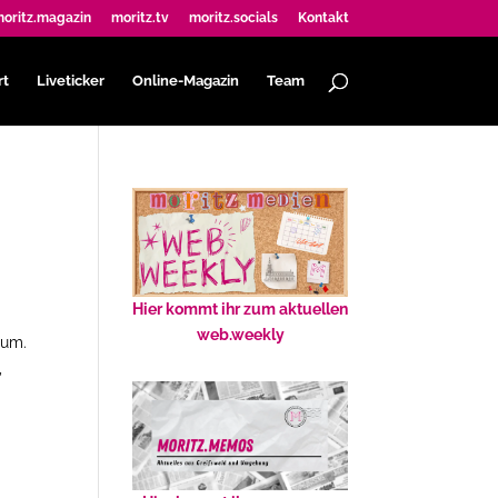
oritz.magazin
moritz.tv
moritz.socials
Kontakt
rt
Liveticker
Online-Magazin
Team
Hier kommt ihr zum aktuellen
web.weekly
ium.
,