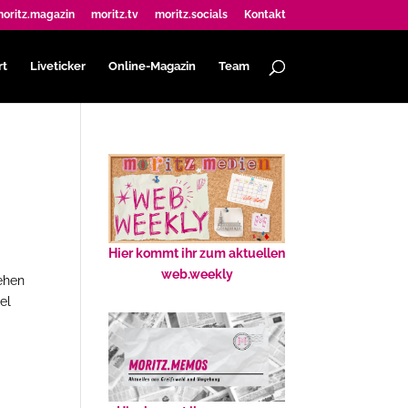
oritz.magazin
moritz.tv
moritz.socials
Kontakt
rt
Liveticker
Online-Magazin
Team
Hier kommt ihr zum aktuellen
web.weekly
sehen
el