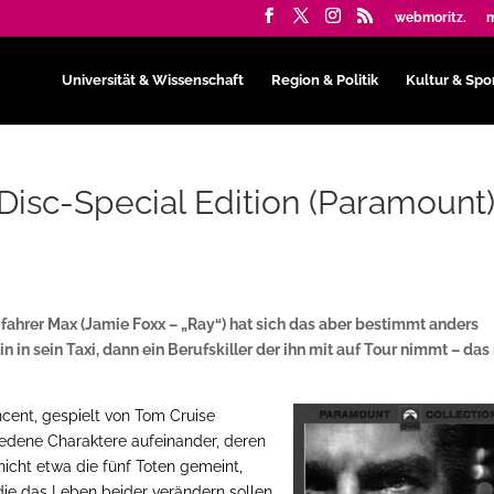
webmoritz.
m
Universität & Wissenschaft
Region & Politik
Kultur & Spo
Disc-Special Edition (Paramount
ifahrer Max (Jamie Foxx – „Ray“) hat sich das aber bestimmt anders
n in sein Taxi, dann ein Berufskiller der ihn mit auf Tour nimmt – das 
cent, gespielt von Tom Cruise
hiedene Charaktere aufeinander, deren
icht etwa die fünf Toten gemeint,
ie das Leben beider verändern sollen.