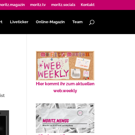
oritz.magazin
moritz.tv
moritz.socials
Kontakt
rt
Liveticker
Online-Magazin
Team
)
Hier kommt ihr zum aktuellen
web.weekly
ist