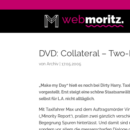
DVD: Collateral – Two-
von
Archiv
|
17.05.2005
„Make my Day“ hieß es noch bei Dirty Harry. Tax
vorgestellt. Erst steigt eine schöne Staatsanwälti
selbst für L.A. nicht alltäglich.
Mit Taxifahrer Max und dem Auftragsmörder Vin
(„Minority Report“), prallen zwei gänzlich versc
Begegnung Spuren hinterlässt. Und damit sind n
sondern vor allem die messerscharfen Dialoge d