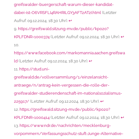
greifswalder-buergerschaft-warum-dieser-kandidat-
dabei-ist-O6VRSFLI4RAHRILGY3AFT2AT2I.html
(Letzter
Aufruf: 09.12.2024, 18.30 Uhr).
↩︎
https://greifswald.sitzung-mv.de/public/kp020?
KPLFDNR=1000374
(Letzter Aufruf: 09.12.2024, 18.30 Uhr).
↩︎
https://www.facebook.com/markomannia.aachen.greifswa
ld
(Letzter Aufruf: 09.12.2024, 18.30 Uhr).
↩︎
https://stud.uni-
greifswald.de/vollversammlung/1/einzelansicht-
antraege/n/antrag-kein-vergessen-die-rolle-der-
greifswalder-studierendenschaft-im-nationalsozialismus-
225917/
(Letzter Aufruf: 09.12.2024, 18.30 Uhr).
↩︎
https://greifswald.sitzung-mv.de/public/kp020?
KPLFDNR=1000414
(Letzter Aufruf: 09.12.2024, 18.30 Uhr).
↩︎
https://www.ndr.de/nachrichten/mecklenburg-
vorpommern/Verfassungsschutz-stuft-Junge-Alternative-