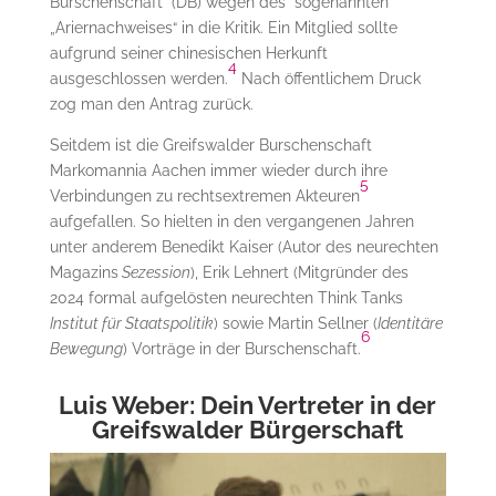
Burschenschaft“ (DB) wegen des sogenannten
„Ariernachweises“ in die Kritik. Ein Mitglied sollte
aufgrund seiner chinesischen Herkunft
4
ausgeschlossen werden.
Nach öffentlichem Druck
zog man den Antrag zurück.
Seitdem ist die Greifswalder Burschenschaft
Markomannia Aachen immer wieder durch ihre
5
Verbindungen zu rechtsextremen Akteuren
aufgefallen. So hielten in den vergangenen Jahren
unter anderem Benedikt Kaiser (Autor des neurechten
Magazins
Sezession
), Erik Lehnert (Mitgründer des
2024 formal aufgelösten neurechten Think Tanks
Institut für Staatspolitik
) sowie Martin Sellner (
Identitäre
6
Bewegung
) Vorträge in der Burschenschaft.
Luis Weber: Dein Vertreter in der
Greifswalder Bürgerschaft