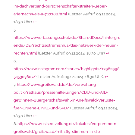
im-dachverband-burschenschafter-streiten-ueber-
ariernachweis-a-767788.html
(Letzter Aufruf: 09.12.2024,
18.30 Uhr).
↩︎
https://www.verfassungsschutz.de/SharedDocs/hintergru
ende/DE/rechtsextremismus/das-netzwerk-der-neuen-
rechten.html
(Letzter Aufruf: 09.12.2024, 18.30 Uhr).
↩︎
https://www.instagram.com/stories/highlights/17982998
545303607/
(Letzter Aufruf: 09.12.2024, 18.30 Uhr).
↩︎
https://www.greifswald.de/de/verwaltung-
politik/rathaus/pressemitteilungen/CDU-und-AfD-
gewinnen-Buergerschaftswahl-in-Greifswald-Verluste-
fuer-Gruene-LINKE-und-SPD/
(Letzter Aufruf: 09.12.2024,
18.30 Uhr).
↩︎
https://www.ostsee-zeitung.de/lokales/vorpommern-
greifswald/greifswald/mit-169-stimmen-in-die-