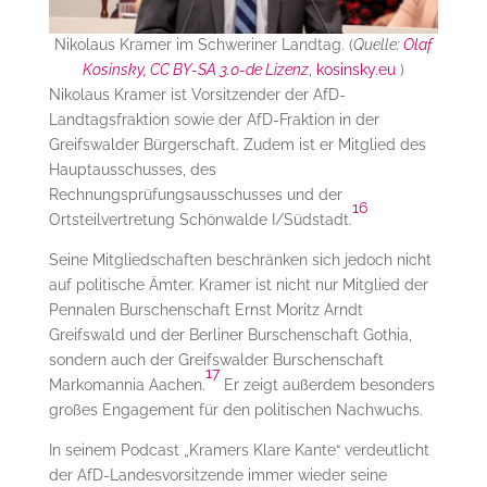
Nikolaus Kramer im Schweriner Landtag. (
Quelle:
Olaf
Kosinsky, CC BY-SA 3.0-de Lizenz
,
kosinsky.eu
)
Nikolaus Kramer ist Vorsitzender der AfD-
Landtagsfraktion sowie der AfD-Fraktion in der
Greifswalder Bürgerschaft. Zudem ist er Mitglied des
Hauptausschusses, des
Rechnungsprüfungsausschusses und der
16
Ortsteilvertretung Schönwalde I/Südstadt.
Seine Mitgliedschaften beschränken sich jedoch nicht
auf politische Ämter. Kramer ist nicht nur Mitglied der
Pennalen Burschenschaft Ernst Moritz Arndt
Greifswald und der Berliner Burschenschaft Gothia,
sondern auch der Greifswalder Burschenschaft
17
Markomannia Aachen.
Er zeigt außerdem besonders
großes Engagement für den politischen Nachwuchs.
In seinem Podcast „Kramers Klare Kante“ verdeutlicht
der AfD-Landesvorsitzende immer wieder seine