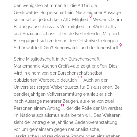
den wenigsten Stimmen für die AfD in die
Greifswalder Bürgerschaft ein. Nach eigener Aussage
8
sei er selbst jedoch kein AfD-Mitglied.
Weber sitzt im
Bildungsausschuss als Vollmitglied, im Wirtschafts-
und Sozialausschuss ist er stellvertretendes Mitglied.
Er engagiert sich zudem in den Ortsteilvertretungen
9
Schönwalde II, Groß Schönwalde und der Innenstadt.
Seine Mitgliedschaft in der Burschenschaft
Markomannia Aachen Greifswald zeigt er offen. Dies
wird in einem von der Burschenschaft selbst
10
publizierten Werbeclip deutlich.
Auch an der
Universität sorgte Weber zuletzt für Diskussionen. Bei
der
diesjährigen Vollversammlung enthielt er sich,
nach Aussage mehrerer Zeugen, als eine von zwei
11
Personen einem Antrag
, der die Rolle der Universität
im Nationalsozialismus aufarbeiten will.
Des Weiteren
sieht der Antrag eine jährliche Gedenkveranstaltung
vor, um gemeinsam gegen nationalistische,
rassistische und reaktionäre Strömungen einzustehen.