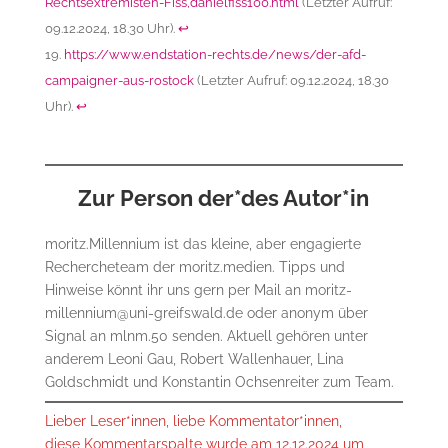
Rechtsextremisten-Fiss,danielfiss100.html
(Letzter Aufruf:
09.12.2024, 18.30 Uhr).
↩︎
https://www.endstation-rechts.de/news/der-afd-
campaigner-aus-rostock
(Letzter Aufruf: 09.12.2024, 18.30
Uhr).
↩︎
Zur Person der*des Autor*in
moritz.Millennium ist das kleine, aber engagierte
Rechercheteam der moritz.medien. Tipps und
Hinweise könnt ihr uns gern per Mail an moritz-
millennium@uni-greifswald.de oder anonym über
Signal an mlnm.50 senden. Aktuell gehören unter
anderem Leoni Gau, Robert Wallenhauer, Lina
Goldschmidt und Konstantin Ochsenreiter zum Team.
Lieber Leser*innen, liebe Kommentator*innen,
diese Kommentarspalte wurde am 12.12.2024 um