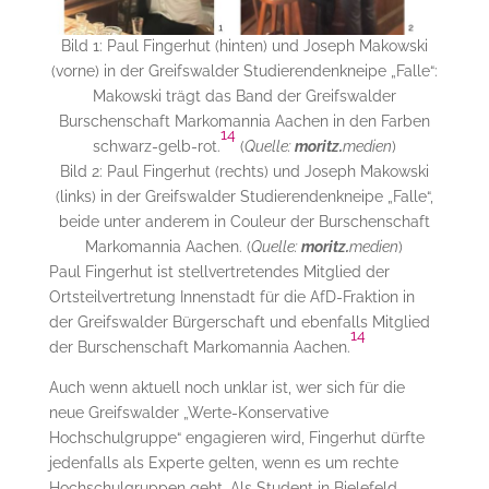
Bild 1: Paul Fingerhut (hinten) und Joseph Makowski
(vorne) in der Greifswalder Studierendenkneipe „Falle“:
Makowski trägt das Band der Greifswalder
Burschenschaft Markomannia Aachen in den Farben
14
schwarz-gelb-rot.
(
Quelle:
moritz.
medien
)
Bild 2: Paul Fingerhut (rechts) und Joseph Makowski
(links) in der Greifswalder Studierendenkneipe „Falle“,
beide unter anderem in Couleur der Burschenschaft
Markomannia Aachen. (
Quelle:
moritz.
medien
)
Paul Fingerhut ist stellvertretendes Mitglied der
Ortsteilvertretung Innenstadt für die AfD-Fraktion in
der Greifswalder Bürgerschaft und ebenfalls Mitglied
14
der Burschenschaft Markomannia Aachen.
Auch wenn aktuell noch unklar ist, wer sich für die
neue Greifswalder „Werte-Konservative
Hochschulgruppe“ engagieren wird, Fingerhut dürfte
jedenfalls als Experte gelten, wenn es um rechte
Hochschulgruppen geht. Als Student in Bielefeld