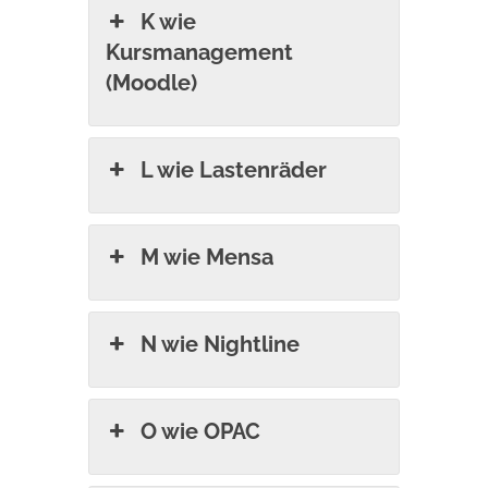
K wie
Kursmanagement
(Moodle)
L wie Lastenräder
M wie Mensa
N wie Nightline
O wie OPAC