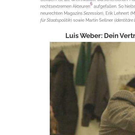
5
rechtsextremen Akteuren
aufgefallen. So hiel
neurechten Magazins
Sezession
), Erik Lehnert 
für Staatspolitik
) sowie Martin Sellner (
Identitär
Luis Weber: Dein Vert