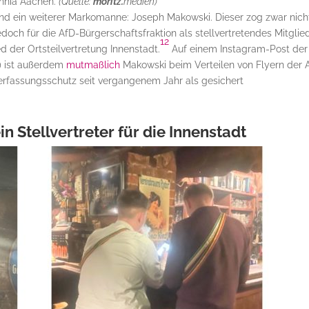
nia Aachen.
(Quelle:
moritz.
medien)
tand ein weiterer Markomanne: Joseph Makowski. Dieser zog zwar nicht
jedoch für die AfD-Bürgerschaftsfraktion als stellvertretendes Mitglie
12
d der Ortsteilvertretung Innenstadt.
Auf einem Instagram-Post der
) ist außerdem
mutmaßlich
Makowski beim Verteilen von Flyern der 
rfassungsschutz seit vergangenem Jahr als gesichert
in Stellvertreter für die Innenstadt