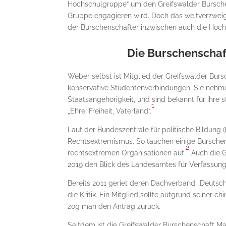
Hochschulgruppe“ um den Greifswalder Burschen
Gruppe engagieren wird. Doch das weitverzwei
der Burschenschafter inzwischen auch die Hoch
Die Burschenscha
Weber selbst ist Mitglied der Greifswalder Bu
konservative Studentenverbindungen. Sie nehme
Staatsangehörigkeit, und sind bekannt für ihre
1
„Ehre, Freiheit, Vaterland“.
Laut der Bundeszentrale für politische Bildun
Rechtsextremismus. So tauchen einige Bursche
2
rechtsextremen Organisationen auf.
Auch die G
2019 den Blick des Landesamtes für Verfassun
Bereits 2011 geriet deren Dachverband „Deutsc
die Kritik. Ein Mitglied sollte aufgrund seiner 
zog man den Antrag zurück.
Seitdem ist die Greifswalder Burschenschaft 