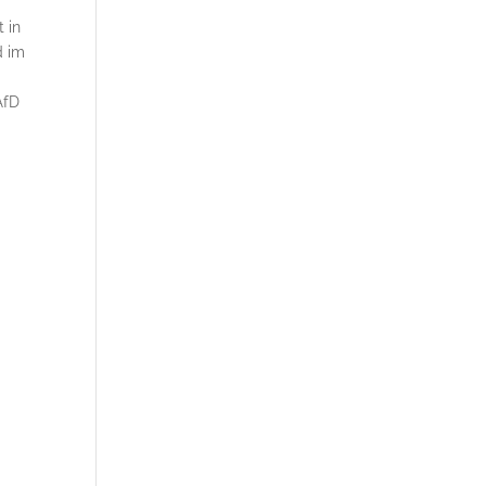
 in
d im
AfD