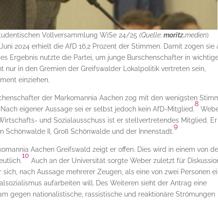
studentischen Vollversammlung WiSe 24/25
(Quelle:
moritz.
medien
)
uni 2024 erhielt die AfD 16,2 Prozent der Stimmen. Damit zogen sie 
es Ergebnis nutzte die Partei, um junge Burschenschafter in wichtig
t nur in den Gremien der Greifswalder Lokalpolitik vertreten sein,
ment einziehen.
rschenschafter der Markomannia Aachen zog mit den wenigsten Sti
8
. Nach eigener Aussage sei er selbst jedoch kein AfD-Mitglied.
Webe
Wirtschafts- und Sozialausschuss ist er stellvertretendes Mitglied. Er
9
en Schönwalde II, Groß Schönwalde und der Innenstadt.
komannia Aachen Greifswald zeigt er offen. Dies wird in einem von de
10
utlich.
Auch an der Universität sorgte Weber zuletzt für Diskussio
er sich, nach Aussage mehrerer Zeugen, als eine von zwei Personen 
alsozialismus aufarbeiten will.
Des Weiteren sieht der Antrag eine
m gegen nationalistische, rassistische und reaktionäre Strömungen