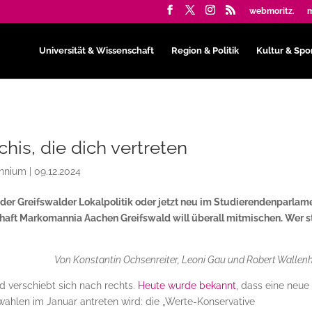
webmoritz.
m
Universität & Wissenschaft
Region & Politik
Kultur & Spo
chis, die dich vertreten
ennium
|
09.12.2024
der Greifswalder Lokalpolitik oder jetzt neu im Studierendenparlam
haft Markomannia Aachen Greifswald will überall mitmischen. Wer s
Von Konstantin Ochsenreiter, Leoni Gau und Robert Wallen
d verschiebt sich nach rechts.
Heute wurde bekannt
, dass eine neue
len im Januar antreten wird: die „Werte-Konservative