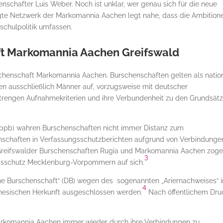
schafter Luis Weber. Noch ist unklar, wer genau sich für die neue
gte Netzwerk der Markomannia Aachen legt nahe, dass die Ambition
schulpolitik umfassen.
ft Markomannia Aachen Greifswald
rschenschaft Markomannia Aachen. Burschenschaften gelten als natio
n ausschließlich Männer auf, vorzugsweise mit deutscher
 strengen Aufnahmekriterien und ihre Verbundenheit zu den Grundsät
g (bpb) wahren Burschenschaften nicht immer Distanz zum
nschaften in Verfassungsschutzberichten aufgrund von Verbindunge
reifswalder Burschenschaften Rugia und Markomannia Aachen zog
3
gsschutz Mecklenburg-Vorpommern auf sich.
he Burschenschaft“ (DB) wegen des sogenannten „Ariernachweises“ i
4
chinesischen Herkunft ausgeschlossen werden.
Nach öffentlichem Dru
Markomannia Aachen immer wieder durch ihre Verbindungen zu