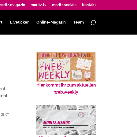
oritz.magazin
moritz.tv
moritz.socials
Kontakt
rt
Liveticker
Online-Magazin
Team
Hier kommt ihr zum aktuellen
ent:
web.weekly
teht
hauer