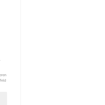
r
ieren
feld