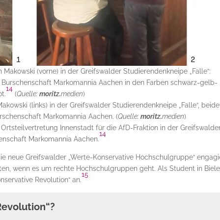
ph Makowski (vorne) in der Greifswalder Studierendenkneipe „Falle“:
r Burschenschaft Markomannia Aachen in den Farben schwarz-gelb-
14
ot.
(
Quelle:
moritz.
medien
)
Makowski (links) in der Greifswalder Studierendenkneipe „Falle“, beide
urschenschaft Markomannia Aachen. (
Quelle:
moritz.
medien
)
 Ortsteilvertretung Innenstadt für die AfD-Fraktion in der Greifswalde
14
chenschaft Markomannia Aachen.
r die neue Greifswalder „Werte-Konservative Hochschulgruppe“ engag
elten, wenn es um rechte Hochschulgruppen geht. Als Student in Biele
15
servative Revolution“ an.
Revolution“?