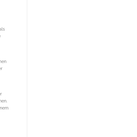
als
e
mmen
r
r
nen.
einem