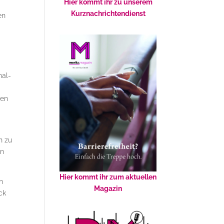
Hier kommt ihr zu unserem
Kurznachrichtendienst
en
nal-
zen
n zu
en
Hier kommt ihr zum aktuellen
n
Magazin
ck