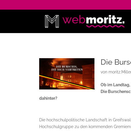
Die Burs
von
moritz.Mill
Ob im Landtag, 
Die Burschensc
dahinter?
Die hochschulpolitische Landschaft in Greifswal
Hochschulgruppe zu den kommenden Gremienwah