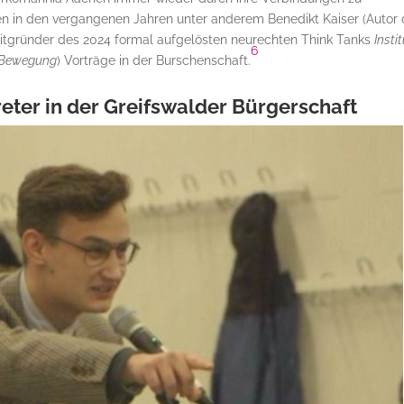
ten in den vergangenen Jahren unter anderem Benedikt Kaiser (Autor
(Mitgründer des 2024 formal aufgelösten neurechten Think Tanks
Insti
6
e Bewegung
) Vorträge in der Burschenschaft.
reter in der Greifswalder Bürgerschaft