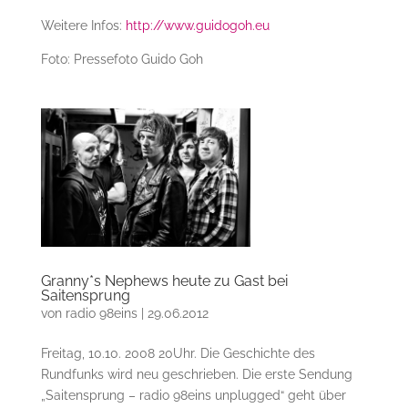
Weitere Infos:
http://www.guidogoh.eu
Foto: Pressefoto Guido Goh
Granny*s Nephews heute zu Gast bei
Saitensprung
von
radio 98eins
|
29.06.2012
Freitag, 10.10. 2008 20Uhr. Die Geschichte des
Rundfunks wird neu geschrieben. Die erste Sendung
„Saitensprung – radio 98eins unplugged“ geht über