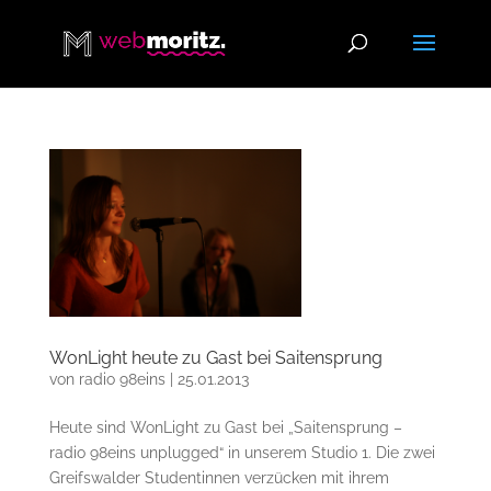
WonLight heute zu Gast bei Saitensprung
von
radio 98eins
|
25.01.2013
Heute sind WonLight zu Gast bei „Saitensprung –
radio 98eins unplugged“ in unserem Studio 1. Die zwei
Greifswalder Studentinnen verzücken mit ihrem