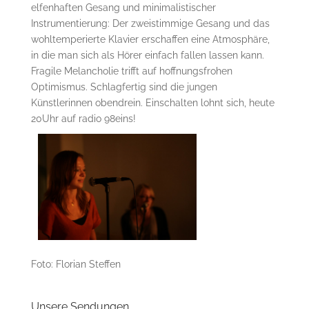
elfenhaften Gesang und minimalistischer
Instrumentierung: Der zweistimmige Gesang und das
wohltemperierte Klavier erschaffen eine Atmosphäre,
in die man sich als Hörer einfach fallen lassen kann.
Fragile Melancholie trifft auf hoffnungsfrohen
Optimismus. Schlagfertig sind die jungen
Künstlerinnen obendrein. Einschalten lohnt sich, heute
20Uhr auf radio 98eins!
Foto: Florian Steffen
Unsere Sendungen