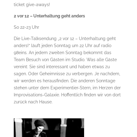
ticket give-aways!
2 vor 12 – Unterhaltung geht anders
So 22-23 Uhr
Die Live-Talksendung „2 vor 12 – Unterhaltung geht
anders!“ läuft jeden Sonntag um 22 Uhr auf radio
98eins. An jedem zweiten Sonntag bekommt das
Team Besuch von Gästen im Studio. Was alle Gäste
vereint: Sie sind interessant und haben etwas zu
sagen. Oder Geheimnisse zu verbergen. Je nachdem,
wir werden es herausfinden. Die anderen Sonntage
stehen unter dem Experimentier-Stern, im Herzen der
Improvisations-Galaxie. Hoffentlich finden wir von dort
zurück nach Hause.